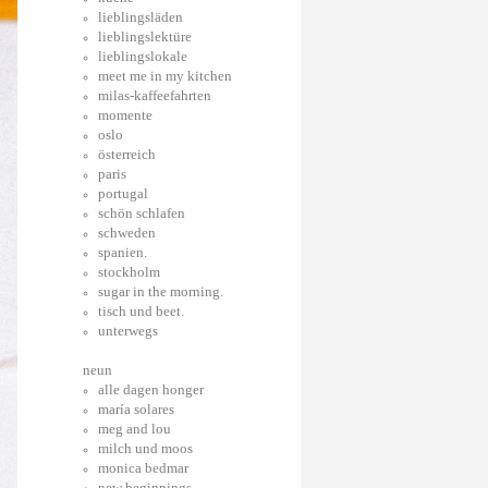
lieblingsläden
lieblingslektüre
lieblingslokale
meet me in my kitchen
milas-kaffeefahrten
momente
oslo
österreich
paris
portugal
schön schlafen
schweden
spanien.
stockholm
sugar in the morning.
tisch und beet.
unterwegs
neun
alle dagen honger
maría solares
meg and lou
milch und moos
monica bedmar
new beginnings