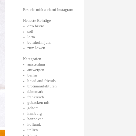
Instagram
Besuche mich auch auf
Neueste Beiträge
orto.bistro.
sofi.
lotta.
bornholm jun.
zum löwen.
Kategorien
amsterdam
antwerpen
berlin
bread and friends
brotmanufakturen
dänemark
frankreich
gebacken mit
gehört
hamburg
hannover
holland.
italien
küche