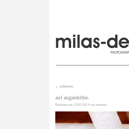
←
erdbeeren.
auf augenhöhe.
Publiziert am
15/05/2013
von
susanne