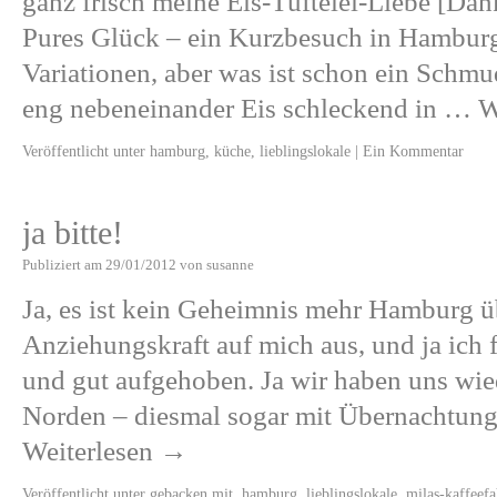
ganz frisch meine Eis-Tüftelei-Liebe [Da
Pures Glück – ein Kurzbesuch in Hamburg
Variationen, aber was ist schon ein Schm
eng nebeneinander Eis schleckend in …
W
Veröffentlicht unter
hamburg
,
küche
,
lieblingslokale
|
Ein Kommentar
ja bitte!
Publiziert am
29/01/2012
von
susanne
Ja, es ist kein Geheimnis mehr Hamburg üb
Anziehungskraft auf mich aus, und ja ich
und gut aufgehoben. Ja wir haben uns wie
Norden – diesmal sogar mit Übernachtun
Weiterlesen
→
Veröffentlicht unter
gebacken mit
,
hamburg
,
lieblingslokale
,
milas-kaffeefa