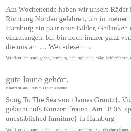
Am Wochenende haben wir unsere Räder i
Richtung Norden gefahren, um in meiner n
Hamburg ein paar neue Bilder, Gedanken
einzufangen. Ich bin noch immer ganz ve
die uns am …
Weiterlesen
→
Veröffentlicht unter
gehört
,
hamburg
,
lieblingslokale
,
milas-kaffeefahrten
,
gute laune gehört.
Publiziert am
11/06/2011
von
susanne
Song To The Sea von {James Gruntz}, Vid
gelaunt aufs Konzert freuen! Am 18.06. sp
unestablished furniture} in Hamburg!
Veröffentlicht unter
gehört
,
hamburg
,
lieblingsläden
|
Schreib einen Komm