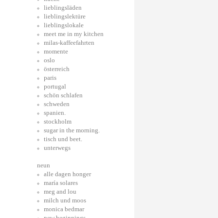
lieblingsläden
lieblingslektüre
lieblingslokale
meet me in my kitchen
milas-kaffeefahrten
momente
oslo
österreich
paris
portugal
schön schlafen
schweden
spanien.
stockholm
sugar in the morning.
tisch und beet.
unterwegs
neun
alle dagen honger
maría solares
meg and lou
milch und moos
monica bedmar
new beginnings