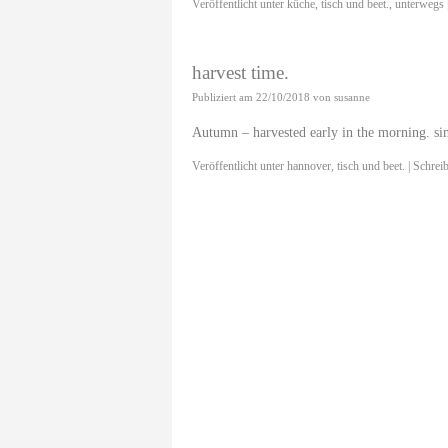
Veröffentlicht unter
küche
,
tisch und beet.
,
unterwegs
harvest time.
Publiziert am
22/10/2018
von
susanne
Autumn – harvested early in the morning. sim
Veröffentlicht unter
hannover
,
tisch und beet.
|
Schrei