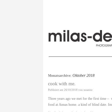
Oktober 2018
Monatsarchive:
cook with me.
Publiziert am
26/10/2018
von
susanne
Three years ago we met for the first time –
food at Annas home. a kind of blind date. I