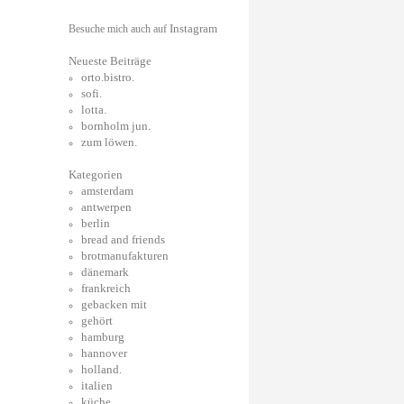
Instagram
Besuche mich auch auf
Neueste Beiträge
orto.bistro.
sofi.
lotta.
bornholm jun.
zum löwen.
Kategorien
amsterdam
antwerpen
berlin
bread and friends
brotmanufakturen
dänemark
frankreich
gebacken mit
gehört
hamburg
hannover
holland.
italien
küche