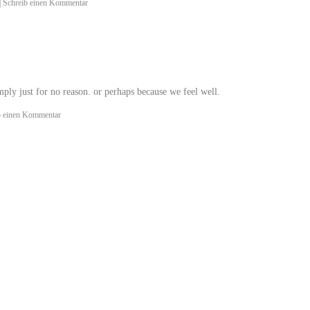
|
Schreib einen Kommentar
ply just for no reason. or perhaps because we feel well.
b einen Kommentar