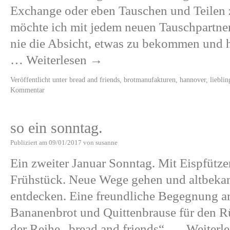
Exchange oder eben Tauschen und Teilen z
möchte ich mit jedem neuen Tauschpartner 
nie die Absicht, etwas zu bekommen und h
…
Weiterlesen
→
Veröffentlicht unter
bread and friends
,
brotmanufakturen
,
hannover
,
lieblin
Kommentar
so ein sonntag.
Publiziert am
09/01/2017
von
susanne
Ein zweiter Januar Sonntag. Mit Eispfütz
Frühstück. Neue Wege gehen und altbekan
entdecken. Eine freundliche Begegnung 
Bananenbrot und Quittenbrause für den R
der Reihe „bread and friends“. …
Weiterl