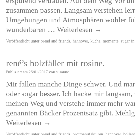
erspürend vertrauen. Auf dem Weg Vor und
zusammen passen. Langsam verstehen ler
Umgebungen und Atmosphären wohler fühlt
wunderbaren …
Weiterlesen
→
Veröffentlicht unter
bread and friends
,
hannover
,
küche
,
momente
,
sugar in
rené’s holzfäller mit rosine.
Publiziert am
26/01/2017
von
susanne
Mir fallen manche Dinge schwer. Und manc
oder sogar besser. Ich backe mir langsam, 
meinen Weg und verstehe immer mehr war
genannten Bäcker Prozentsatz gibt. Mehl
Weiterlesen
→
Veröffentlicht unter
bread and friends
,
brotmanufakturen
,
hannover
,
hollan