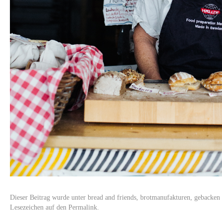
Dieser Beitrag wurde unter
bread and friends
,
brotmanufakturen
,
gebacken
Lesezeichen auf den
Permalink
.