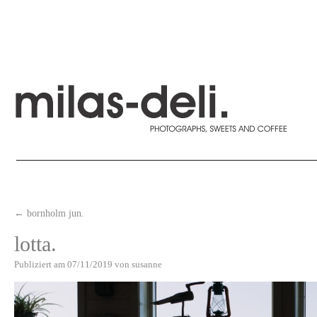
←
bornholm jun.
lotta.
Publiziert am
07/11/2019
von
susanne