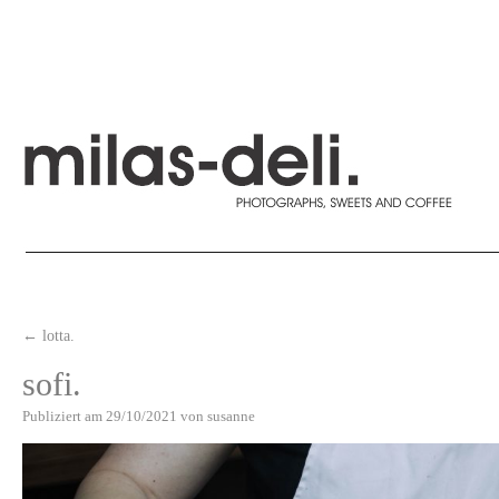
←
lotta.
sofi.
Publiziert am
29/10/2021
von
susanne