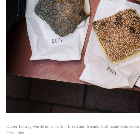
Dieser Beitrag wurde unter
berlin
,
bread and friends
,
brotmanufakturen
verö
Permalink
.