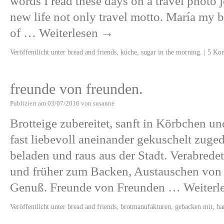
words I read these days on a travel photo 
new life not only travel motto. María my b
of …
Weiterlesen
→
Veröffentlicht unter
bread and friends
,
küche
,
sugar in the morning.
|
5 Ko
freunde von freunden.
Publiziert am
03/07/2016
von
susanne
Brotteige zubereitet, sanft in Körbchen 
fast liebevoll aneinander gekuschelt zuge
beladen und raus aus der Stadt. Verabrede
und früher zum Backen, Austauschen von 
Genuß. Freunde von Freunden …
Weiterl
Veröffentlicht unter
bread and friends
,
brotmanufakturen
,
gebacken mit
,
ha