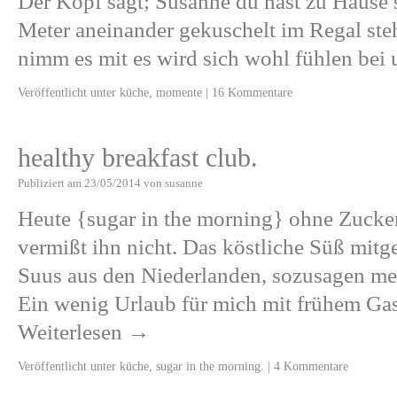
Der Kopf sagt; Susanne du hast zu Hause
Meter aneinander gekuschelt im Regal steh
nimm es mit es wird sich wohl fühlen bei
Veröffentlicht unter
küche
,
momente
|
16 Kommentare
healthy breakfast club.
Publiziert am
23/05/2014
von
susanne
Heute {sugar in the morning} ohne Zucke
vermißt ihn nicht. Das köstliche Süß mitg
Suus aus den Niederlanden, sozusagen mei
Ein wenig Urlaub für mich mit frühem Ga
Weiterlesen
→
Veröffentlicht unter
küche
,
sugar in the morning.
|
4 Kommentare