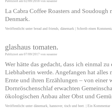
Publiziert am
02/09/2018
von
susanne
La Cabra Coffee Roasters and Soudough 
Denmark.
Veröffentlicht unter
bread and friends
,
dänemark
|
Schreib einen Komment
glashaus tomaten.
Publiziert am
07/09/2017
von
susanne
Wer hätte das gedacht, dass ich einmal zu
Liebhaberin werde. Angefangen hat alles 
Ernte und ihren Erzählungen – von einer 
Dornröschenschlaf erwachten Gemeinschaft
ökologischen Anbau alter Obst und Gem
Veröffentlicht unter
dänemark
,
hannover
,
tisch und beet.
|
Ein Kommentar