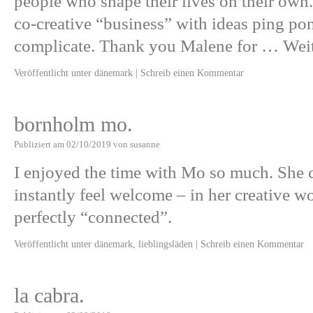
people who shape their lives on their own
co-creative “business” with ideas ping po
complicate. Thank you Malene for …
Wei
Veröffentlicht unter
dänemark
|
Schreib einen Kommentar
bornholm mo.
Publiziert am
02/10/2019
von
susanne
I enjoyed the time with Mo so much. She 
instantly feel welcome – in her creative 
perfectly “connected”.
Veröffentlicht unter
dänemark
,
lieblingsläden
|
Schreib einen Kommentar
la cabra.