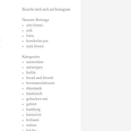
Instagram
Besuche mich auch auf
Neueste Beiträge
orto.bistro.
sofi.
lotta.
t
bornholm jun.
t
zum löwen.
Kategorien
amsterdam
antwerpen
berlin
bread and friends
brotmanufakturen
dänemark
frankreich
gebacken mit
gehört
hamburg
hannover
holland.
italien
küche