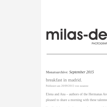
September 2015
Monatsarchive:
breakfast in madrid.
Publiziert am
20/09/2015
von
susanne
Elena and Ana – authors of the Hermanas Arc
pleased to share a morning with these talente