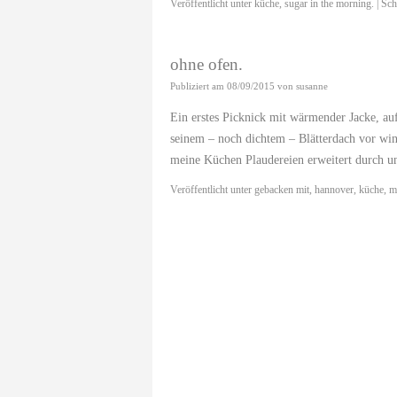
Veröffentlicht unter
küche
,
sugar in the morning.
|
Sch
ohne ofen.
Publiziert am
08/09/2015
von
susanne
Ein erstes Picknick mit wärmender Jacke, au
seinem – noch dichtem – Blätterdach vor wi
meine Küchen Plaudereien erweitert durch
Veröffentlicht unter
gebacken mit
,
hannover
,
küche
,
m