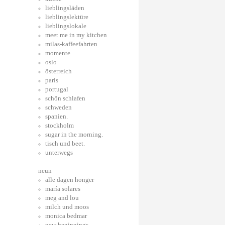
lieblingsläden
lieblingslektüre
lieblingslokale
meet me in my kitchen
milas-kaffeefahrten
momente
oslo
österreich
paris
portugal
schön schlafen
schweden
spanien.
stockholm
sugar in the morning.
tisch und beet.
unterwegs
neun
alle dagen honger
maría solares
meg and lou
milch und moos
monica bedmar
new beginnings