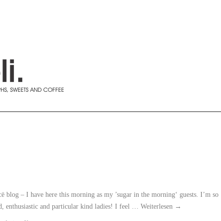
ë blog – I have here this morning as my ’sugar in the morning‘ guests. I’m so
d, enthusiastic and particular kind ladies! I feel …
Weiterlesen
→