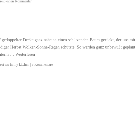
reib einen Kommentar
f gedoppelter Decke ganz nahe an einen schützenden Baum gerückt, der uns mi
ndiger Herbst Wolken-Sonne-Regen schützte. So werden ganz unbewußt geplan
 unterm …
Weiterlesen
→
eet me in my kitchen
|
3 Kommentare