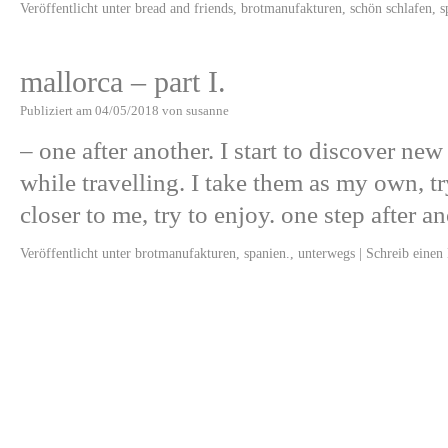
Veröffentlicht unter
bread and friends
,
brotmanufakturen
,
schön schlafen
,
s
mallorca – part I.
Publiziert am
04/05/2018
von
susanne
– one after another. I start to discover new
while travelling. I take them as my own, t
closer to me, try to enjoy. one step after 
Veröffentlicht unter
brotmanufakturen
,
spanien.
,
unterwegs
|
Schreib eine