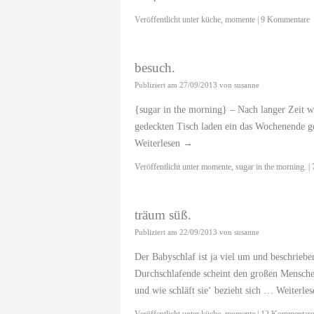
Veröffentlicht unter
küche
,
momente
|
9 Kommentare
besuch.
Publiziert am
27/09/2013
von
susanne
{sugar in the morning} – Nach langer Zeit w
gedeckten Tisch laden ein das Wochenende g
Weiterlesen
→
Veröffentlicht unter
momente
,
sugar in the morning.
|
träum süß.
Publiziert am
22/09/2013
von
susanne
Der Babyschlaf ist ja viel um und beschriebe
Durchschlafende scheint den großen Menschen
und wie schläft sie‘ bezieht sich …
Weiterle