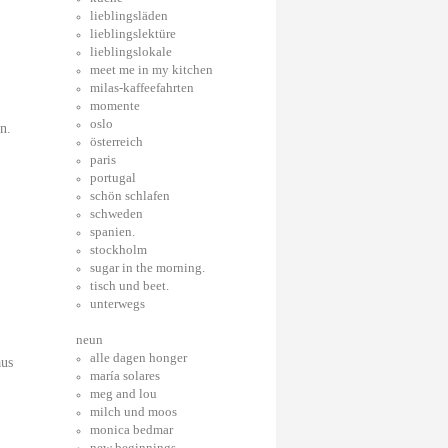
lieblingsläden
lieblingslektüre
lieblingslokale
meet me in my kitchen
milas-kaffeefahrten
momente
oslo
n.
österreich
paris
portugal
schön schlafen
schweden
spanien.
stockholm
sugar in the morning.
tisch und beet.
unterwegs
neun
alle dagen honger
aus
maría solares
meg and lou
milch und moos
monica bedmar
new beginnings