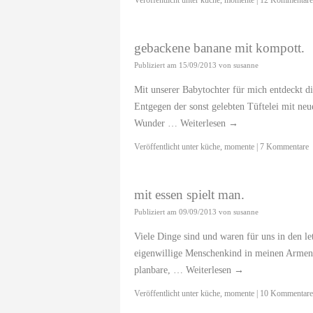
Veröffentlicht unter
küche
,
momente
|
12 Kommentare
gebackene banane mit kompott.
Publiziert am
15/09/2013
von
susanne
Mit unserer Babytochter für mich entdeckt d
Entgegen der sonst gelebten Tüftelei mit ne
Wunder …
Weiterlesen
→
Veröffentlicht unter
küche
,
momente
|
7 Kommentare
mit essen spielt man.
Publiziert am
09/09/2013
von
susanne
Viele Dinge sind und waren für uns in den 
eigenwillige Menschenkind in meinen Armen.
planbare, …
Weiterlesen
→
Veröffentlicht unter
küche
,
momente
|
10 Kommentare