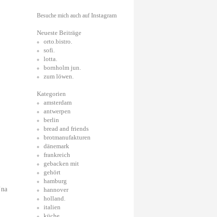
Instagram
Besuche mich auch auf
Neueste Beiträge
orto.bistro.
sofi.
lotta.
bornholm jun.
zum löwen.
Kategorien
amsterdam
antwerpen
berlin
bread and friends
brotmanufakturen
dänemark
frankreich
gebacken mit
gehört
hamburg
’na
hannover
holland.
italien
küche