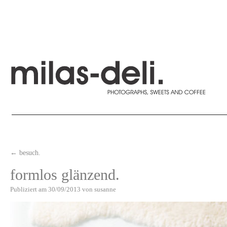
←
besuch.
formlos glänzend.
Publiziert am
30/09/2013
von
susanne