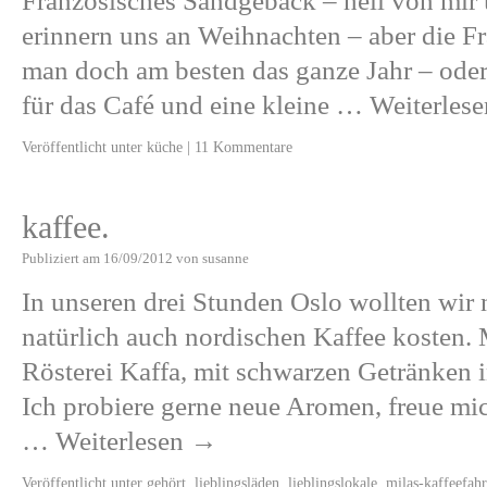
Französisches Sandgebäck – hell von mir 
erinnern uns an Weihnachten – aber die F
man doch am besten das ganze Jahr – oder
für das Café und eine kleine …
Weiterles
Veröffentlicht unter
küche
|
11 Kommentare
kaffee.
Publiziert am
16/09/2012
von
susanne
In unseren drei Stunden Oslo wollten wir
natürlich auch nordischen Kaffee kosten. 
Rösterei Kaffa, mit schwarzen Getränken i
Ich probiere gerne neue Aromen, freue mi
…
Weiterlesen
→
Veröffentlicht unter
gehört
,
lieblingsläden
,
lieblingslokale
,
milas-kaffeefahr