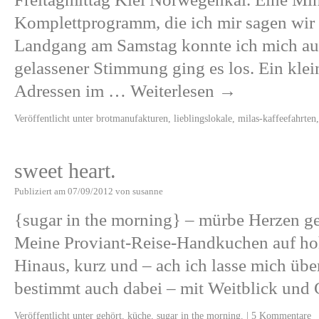
Komplettprogramm, die ich mir sagen wir m
Landgang am Samstag konnte ich mich au
gelassener Stimmung ging es los. Ein klein
Adressen im …
Weiterlesen
→
Veröffentlicht unter
brotmanufakturen
,
lieblingslokale
,
milas-kaffeefahrten
sweet heart.
Publiziert am
07/09/2012
von
susanne
{sugar in the morning} – mürbe Herzen ge
Meine Proviant-Reise-Handkuchen auf hoh
Hinaus, kurz und – ach ich lasse mich übe
bestimmt auch dabei – mit Weitblick un
Veröffentlicht unter
gehört
,
küche
,
sugar in the morning.
|
5 Kommentare