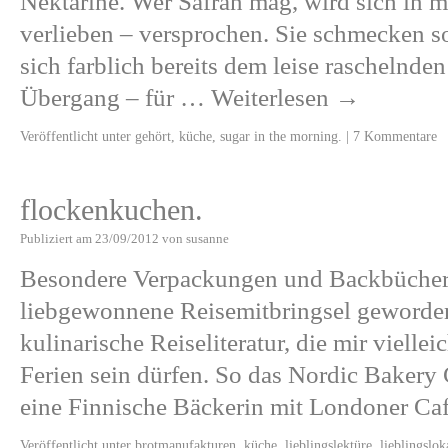
Nektarine. Wer Safran mag, wird sich in 
verlieben – versprochen. Sie schmecken 
sich farblich bereits dem leise raschelnden
Übergang – für …
Weiterlesen
→
Veröffentlicht unter
gehört
,
küche
,
sugar in the morning.
|
7 Kommentare
flockenkuchen.
Publiziert am
23/09/2012
von
susanne
Besondere Verpackungen und Backbücher 
liebgewonnene Reisemitbringsel geworden
kulinarische Reiseliteratur, die mir vielle
Ferien sein dürfen. So das Nordic Baker
eine Finnische Bäckerin mit Londoner C
Veröffentlicht unter
brotmanufakturen
,
küche
,
lieblingslektüre
,
lieblingslok