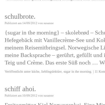
schulbrote.
Publiziert am
14/09/2012
von
susanne
{sugar in the morning} – skolebrød – Sch
Hefegebäck mit Vanillecrème-See und Kok
meinem Reisemitbringsel. Norwegische Lie
meine Backsprache – gerührt, gefüllt und
Teig und Crème. Das erste Süß noch …
We
Veröffentlicht unter
küche
,
lieblingslektüre
,
sugar in the morning.
|
11 Kom
schiff ahoi.
Publiziert am
10/09/2012
von
susanne
Freitagmittag Kiel Norwegenkai. Eine Min