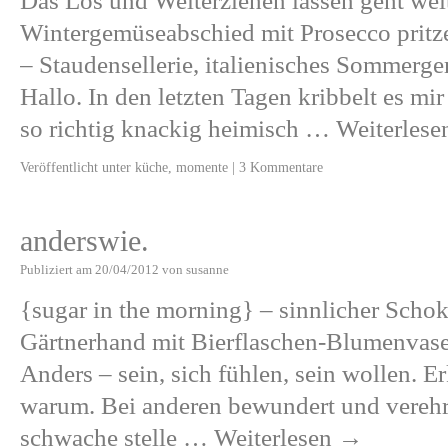
Das Los und Weiterziehen lassen geht wei
Wintergemüseabschied mit Prosecco pritz
– Staudensellerie, italienisches Sommerg
Hallo. In den letzten Tagen kribbelt es m
so richtig knackig heimisch …
Weiterles
Veröffentlicht unter
küche
,
momente
|
3 Kommentare
anderswie.
Publiziert am
20/04/2012
von
susanne
{sugar in the morning} – sinnlicher Scho
Gärtnerhand mit Bierflaschen-Blumenvas
Anders – sein, sich fühlen, sein wollen. E
warum. Bei anderen bewundert und verehrt 
schwache stelle …
Weiterlesen
→