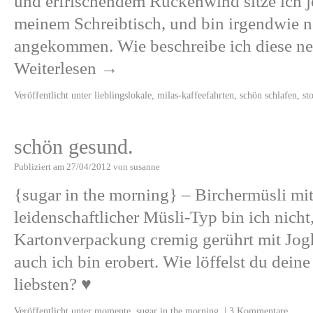
und erfrischendem Rückenwind sitze ich j
meinem Schreibtisch, und bin irgendwie no
angekommen. Wie beschreibe ich diese ne
Weiterlesen
→
Veröffentlicht unter
lieblingslokale
,
milas-kaffeefahrten
,
schön schlafen
,
st
schön gesund.
Publiziert am
27/04/2012
von
susanne
{sugar in the morning} – Birchermüsli mi
leidenschaftlicher Müsli-Typ bin ich nicht
Kartonverpackung cremig gerührt mit Jo
auch ich bin erobert. Wie löffelst du dei
liebsten? ♥
Veröffentlicht unter
momente
,
sugar in the morning.
|
3 Kommentare