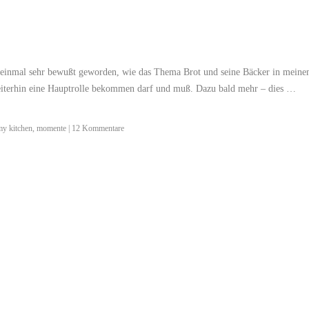
heinmal sehr bewußt geworden, wie das Thema Brot und seine Bäcker in mein
weiterhin eine Hauptrolle bekommen darf und muß. Dazu bald mehr – dies …
my kitchen
,
momente
|
12 Kommentare