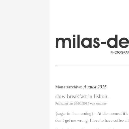
August 2015
Monatsarchive:
slow breakfast in lisbon.
Publiziert am
28/08/2015
von
susanne
{sugar in the morning} – At the moment it’s ‚
don’t get me wrong, I love to have coffee a