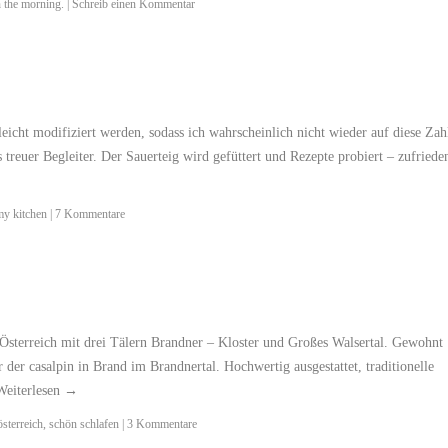
n the morning.
|
Schreib einen Kommentar
eicht modifiziert werden, sodass ich wahrscheinlich nicht wieder auf diese Zah
treuer Begleiter. Der Sauerteig wird gefüttert und Rezepte probiert – zufriede
my kitchen
|
7 Kommentare
Österreich mit drei Tälern Brandner – Kloster und Großes Walsertal. Gewohnt
der casalpin in Brand im Brandnertal. Hochwertig ausgestattet, traditionelle
Weiterlesen
→
österreich
,
schön schlafen
|
3 Kommentare