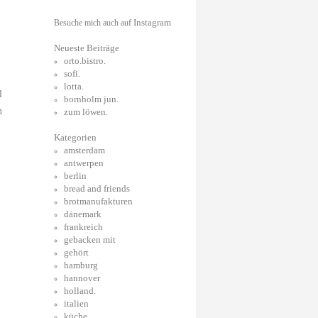
Instagram
Besuche mich auch auf
Neueste Beiträge
orto.bistro.
sofi.
lotta.
l
bornholm jun.
n
zum löwen.
Kategorien
amsterdam
antwerpen
berlin
bread and friends
brotmanufakturen
dänemark
frankreich
gebacken mit
gehört
hamburg
hannover
holland.
italien
küche