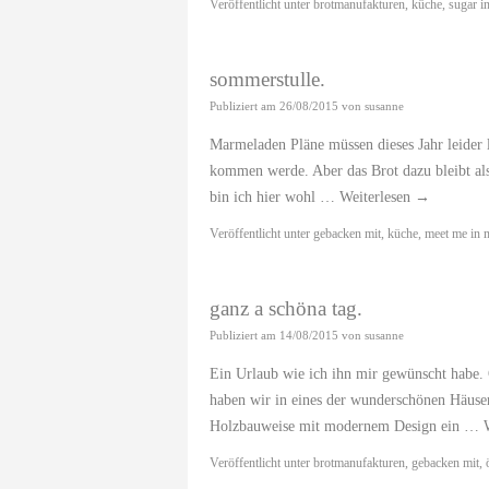
Veröffentlicht unter
brotmanufakturen
,
küche
,
sugar i
sommerstulle.
Publiziert am
26/08/2015
von
susanne
Marmeladen Pläne müssen dieses Jahr leider l
kommen werde. Aber das Brot dazu bleibt als 
bin ich hier wohl …
Weiterlesen
→
Veröffentlicht unter
gebacken mit
,
küche
,
meet me in 
ganz a schöna tag.
Publiziert am
14/08/2015
von
susanne
Ein Urlaub wie ich ihn mir gewünscht habe. 
haben wir in eines der wunderschönen Häuser 
Holzbauweise mit modernem Design ein …
Veröffentlicht unter
brotmanufakturen
,
gebacken mit
,