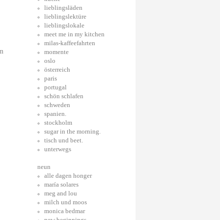
lieblingsläden
lieblingslektüre
lieblingslokale
meet me in my kitchen
milas-kaffeefahrten
em
momente
oslo
österreich
paris
portugal
schön schlafen
schweden
spanien.
stockholm
sugar in the morning.
tisch und beet.
unterwegs
neun
alle dagen honger
maría solares
meg and lou
milch und moos
monica bedmar
new beginnings