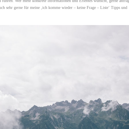
u führen. Wer mehr konkrete Informationen und Erlebtes wünscht, gerne anfra
euch sehr gerne für meine ‚ich komme wieder – keine Frage – Liste‘ Tipps und