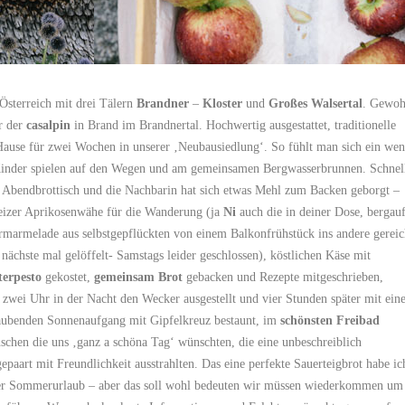
Österreich mit drei Tälern
Brandner
–
Kloster
und
Großes Walsertal
. Gewoh
r der
casalpin
in Brand im Brandnertal. Hochwertig ausgestattet, traditionelle
use für zwei Wochen in unserer ‚Neubausiedlung‘. So fühlt man sich ein wen
Kinder spielen auf den Wegen und am gemeinsamen Bergwasserbrunnen. Schnel
m Abendbrottisch und die Nachbarin hat sich etwas Mehl zum Backen geborgt –
weizer Aprikosenwähe für die Wanderung (ja
Ni
auch die in deiner Dose, bergau
rmarmelade aus selbstgepflückten von einem Balkonfrühstück ins andere gereic
nächste mal gelöffelt- Samstags leider geschlossen), köstlichen Käse mit
terpesto
gekostet,
gemeinsam Brot
gebacken und Rezepte mitgeschrieben,
 zwei Uhr in der Nacht den Wecker ausgestellt und vier Stunden später mit ein
aubenden Sonnenaufgang mit Gipfelkreuz bestaunt, im
schönsten Freibad
chen die uns ‚ganz a schöna Tag‘ wünschten, die eine unbeschreiblich
epaart mit Freundlichkeit ausstrahlten. Das eine perfekte Sauerteigbrot habe ic
der Sommerurlaub – aber das soll wohl bedeuten wir müssen wiederkommen um