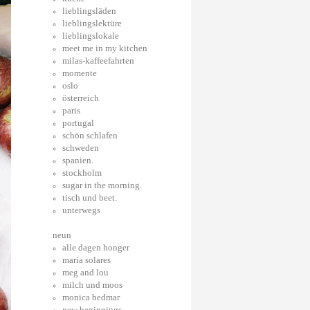
lieblingsläden
lieblingslektüre
lieblingslokale
meet me in my kitchen
milas-kaffeefahrten
momente
oslo
österreich
paris
portugal
schön schlafen
schweden
spanien.
stockholm
sugar in the morning.
tisch und beet.
unterwegs
neun
alle dagen honger
maría solares
meg and lou
milch und moos
monica bedmar
new beginnings