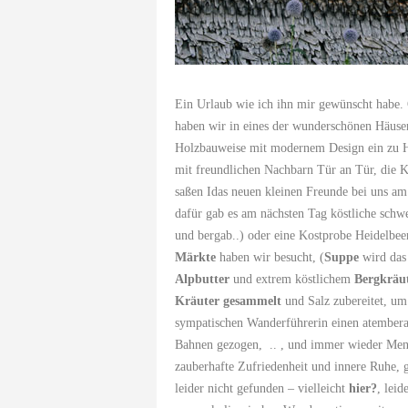
Ein Urlaub wie ich ihn mir gewünscht habe. 
haben wir in eines der wunderschönen Häuse
Holzbauweise mit modernem Design ein zu Ha
mit freundlichen Nachbarn Tür an Tür, die 
saßen Idas neuen kleinen Freunde bei uns a
dafür gab es am nächsten Tag köstliche sch
und bergab..) oder eine Kostprobe Heidelbee
Märkte
haben wir besucht, (
Suppe
wird das 
Alpbutter
und extrem köstlichem
Bergkräu
Kräuter gesammelt
und Salz zubereitet, um
sympatischen Wanderführerin einen atember
Bahnen gezogen, .. , und immer wieder Mens
zauberhafte Zufriedenheit und innere Ruhe, g
leider nicht gefunden – vielleicht
hier?
, lei