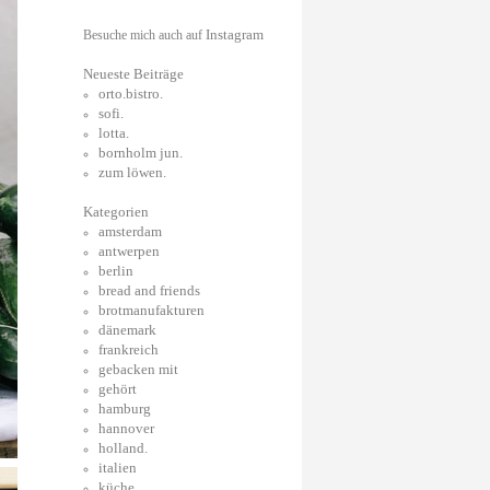
Instagram
Besuche mich auch auf
Neueste Beiträge
orto.bistro.
sofi.
lotta.
bornholm jun.
zum löwen.
Kategorien
amsterdam
antwerpen
berlin
bread and friends
brotmanufakturen
dänemark
frankreich
gebacken mit
gehört
hamburg
hannover
holland.
italien
küche