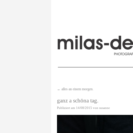
←
alles an einem morgen.
ganz a schöna tag.
Publiziert am
14/08/2015
von
susanne