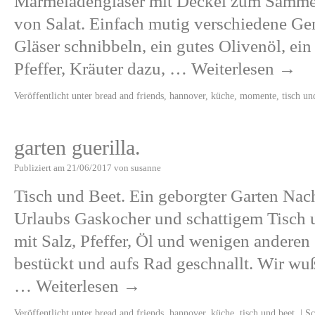
Marmeladengläser mit Deckel zum Samme
von Salat. Einfach mutig verschiedene Ge
Gläser schnibbeln, ein gutes Olivenöl, ein
Pfeffer, Kräuter dazu, …
Weiterlesen
→
Veröffentlicht unter
bread and friends
,
hannover
,
küche
,
momente
,
tisch un
garten guerilla.
Publiziert am
21/06/2017
von
susanne
Tisch und Beet. Ein geborgter Garten Na
Urlaubs Gaskocher und schattigem Tisch 
mit Salz, Pfeffer, Öl und wenigen anderen
bestückt und aufs Rad geschnallt. Wir wuß
…
Weiterlesen
→
Veröffentlicht unter
bread and friends
,
hannover
,
küche
,
tisch und beet.
|
Sc