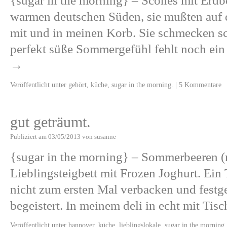
{sugar in the morning} – Scones mit Erdb
warmen deutschen Süden, sie mußten auf
mit und in meinen Korb. Sie schmecken sc
perfekt süße Sommergefühl fehlt noch ei
→
Veröffentlicht unter
gehört
,
küche
,
sugar in the morning.
|
5 Kommentare
gut geträumt.
Publiziert am
03/05/2013
von
susanne
{sugar in the morning} – Sommerbeeren (
Lieblingsteigbett mit Frozen Joghurt. Ein 
nicht zum ersten Mal verbacken und festg
begeistert. In meinem deli in echt mit Tis
Veröffentlicht unter
hannover
,
küche
,
lieblingslokale
,
sugar in the morning.