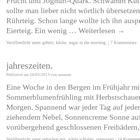
Frucht und Joghurt-Quark. Schwamm Kuc
sollte man lieber nicht wörtlich übersetzen
Rührteig. Schon lange wollte ich ihn ausp
Eierteig. Ein wenig …
Weiterlesen
→
Veröffentlicht unter
gehört
,
küche
,
sugar in the morning.
|
7 Kommentare
jahreszeiten.
Publiziert am
26/05/2013
von
susanne
Eine Woche in den Bergen im Frühjahr mit
Sommerblumenfrühling mit Herbstschauer
Morgen. Spannend war jeder Tag auf jeden 
ziehendem Nebel, Sonnencreme Sonne auf
vorübergehend geschlossenen Freibädern,
Veröffentlicht unter
gebacken mit
,
schön schlafen
,
unterwegs
|
14 Komment