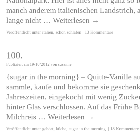
Nationalpark. Hier ist alles nicht ganz so 
manch anderem italienischen Landstrich, 
lange nicht …
Weiterlesen
→
Veröffentlicht unter
italien
,
schön schlafen
|
13 Kommentare
100.
Publiziert am
19/10/2012
von
susanne
{sugar in the morning} – Quitte-Vanille a
sammle, kaufe und bekomme sie geschenk
Jahreszeiten, eingekocht mit wenig Zucke
hinter Glas verschlossen. Auf das Frühe B
Milchreis …
Weiterlesen
→
Veröffentlicht unter
gehört
,
küche
,
sugar in the morning.
|
18 Kommentare