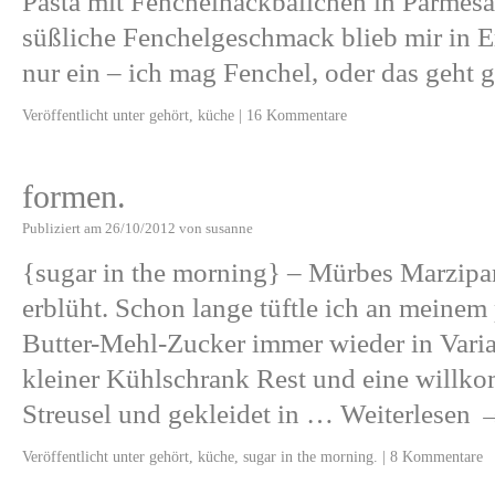
Pasta mit Fenchelhackbällchen in Parmesan
süßliche Fenchelgeschmack blieb mir in Er
nur ein – ich mag Fenchel, oder das geht 
Veröffentlicht unter
gehört
,
küche
|
16 Kommentare
formen.
Publiziert am
26/10/2012
von
susanne
{sugar in the morning} – Mürbes Marzipan
erblüht. Schon lange tüftle ich an meinem 
Butter-Mehl-Zucker immer wieder in Varia
kleiner Kühlschrank Rest und eine will
Streusel und gekleidet in …
Weiterlesen
Veröffentlicht unter
gehört
,
küche
,
sugar in the morning.
|
8 Kommentare