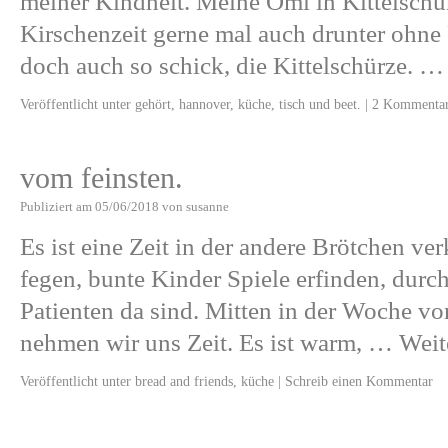
meiner Kindheit. Meine Omi in Kittelsch
Kirschenzeit gerne mal auch drunter ohne
doch auch so schick, die Kittelschürze. 
Veröffentlicht unter
gehört
,
hannover
,
küche
,
tisch und beet.
|
2 Kommenta
vom feinsten.
Publiziert am
05/06/2018
von
susanne
Es ist eine Zeit in der andere Brötchen ve
fegen, bunte Kinder Spiele erfinden, durc
Patienten da sind. Mitten in der Woche v
nehmen wir uns Zeit. Es ist warm, …
Weit
Veröffentlicht unter
bread and friends
,
küche
|
Schreib einen Kommentar