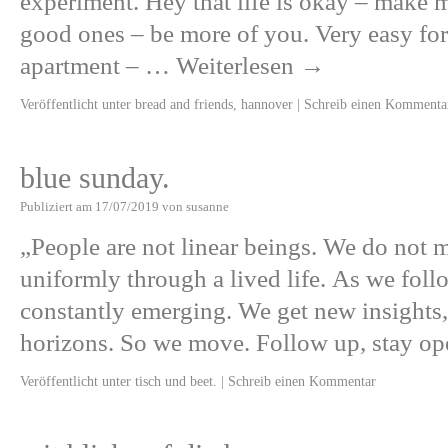
experiment. Hey that life is okay – make 
good ones – be more of you. Very easy for
apartment – …
Weiterlesen
→
Veröffentlicht unter
bread and friends
,
hannover
|
Schreib einen Kommenta
blue sunday.
Publiziert am
17/07/2019
von
susanne
„People are not linear beings. We do not 
uniformly through a lived life. As we foll
constantly emerging. We get new insights,
horizons. So we move. Follow up, stay o
Veröffentlicht unter
tisch und beet.
|
Schreib einen Kommentar