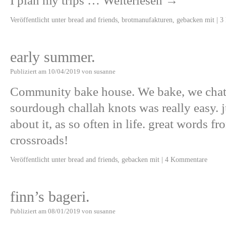
I plan my trips …
Weiterlesen
→
Veröffentlicht unter
bread and friends
,
brotmanufakturen
,
gebacken mit
|
3
early summer.
Publiziert am
10/04/2019
von
susanne
Community bake house. We bake, we chat, 
sourdough challah knots was really easy. 
about it, as so often in life. great words f
crossroads!
Veröffentlicht unter
bread and friends
,
gebacken mit
|
4 Kommentare
finn’s bageri.
Publiziert am
08/01/2019
von
susanne