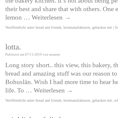
the bakery kitchen. It’s not about being pe
their best and share that with others. One
lemon …
Weiterlesen
→
Veröffentlicht unter
bread and friends
,
brotmanufakturen
,
gebacken mit
|
S
lotta.
Publiziert am
07/11/2019
von
susanne
Long story short.. this view, this bakery, t
bread and amazing stuff was our reason to
Bohuslän. Wish I had more time to hear her
life. To …
Weiterlesen
→
Veröffentlicht unter
bread and friends
,
brotmanufakturen
,
gebacken mit
,
sc