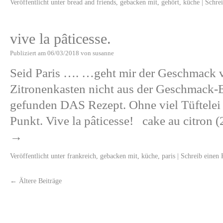
Veröffentlicht unter
bread and friends
,
gebacken mit
,
gehört
,
küche
|
Schre
vive la pâticesse.
Publiziert am
06/03/2018
von
susanne
Seid Paris …. …geht mir der Geschmack 
Zitronenkasten nicht aus der Geschmack-E
gefunden DAS Rezept. Ohne viel Tüftelei l
Punkt. Vive la pâticesse! cake au citron
→
Veröffentlicht unter
frankreich
,
gebacken mit
,
küche
,
paris
|
Schreib einen
←
Ältere Beiträge