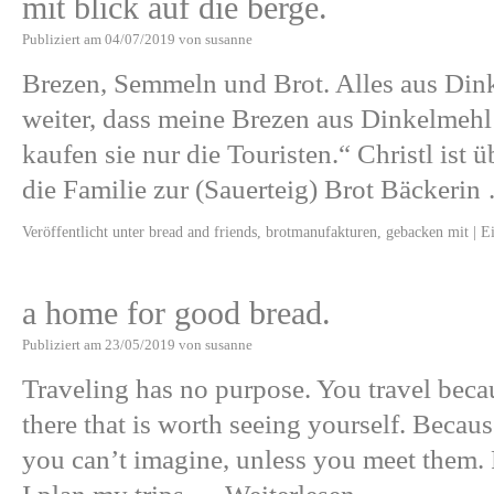
mit blick auf die berge.
Publiziert am
04/07/2019
von
susanne
Brezen, Semmeln und Brot. Alles aus Dinke
weiter, dass meine Brezen aus Dinkelmehl
kaufen sie nur die Touristen.“ Christl ist
die Familie zur (Sauerteig) Brot Bäckeri
Veröffentlicht unter
bread and friends
,
brotmanufakturen
,
gebacken mit
|
E
a home for good bread.
Publiziert am
23/05/2019
von
susanne
Traveling has no purpose. You travel beca
there that is worth seeing yourself. Becaus
you can’t imagine, unless you meet them. F