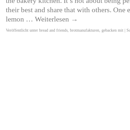
the bakery kitchen. It’s not about being pe
their best and share that with others. One
lemon …
Weiterlesen
→
Veröffentlicht unter
bread and friends
,
brotmanufakturen
,
gebacken mit
|
S