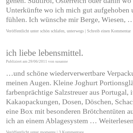
gehen. Südtirol, Österreich oder dahin wo 
Unterkünfte wo ich mich gut aufgehoben
fühlen. Ich wünsche mir Berge, Wiesen,
Veröffentlicht unter
schön schlafen
,
unterwegs
|
Schreib einen Kommentar
ich liebe lebensmittel.
Publiziert am
29/06/2011
von
susanne
…und schöne wiederverwertbare Verpacku
meinen Augen. Kleine Joghurt Portionsglä
farbenprächtige Salzstreuer aus Portugal, i
Kakaopackungen, Dosen, Döschen, Schacht
eine Box mit besonderen Brötchentüten aus
ich an einem Ablagesystem …
Weiterlese
Veröffentlicht unter
momente
|
3 Kommentare