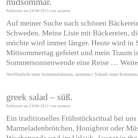
midsommar.
Publiziert am
24/06/2011
von
susanne
Auf meiner Suche nach schönen Bäckereie
Schweden. Meine Liste mit Bäckereien, di
möchte wird immer länger. Heute wird in
Mittsommertag gefeiert und mein Traum is
Sommersonnenwende eine Reise …
Weite
Veröffentlicht unter
brotmanufakturen
,
momente
|
Schreib einen Komment
greek salad – süß.
Publiziert am
24/06/2011
von
susanne
Ein traditionelles Frühstücksritual bei un
Marmeladenbrötchen, Honigbrot oder Müsl
Wochenende und im Urlaub. {sugar in the