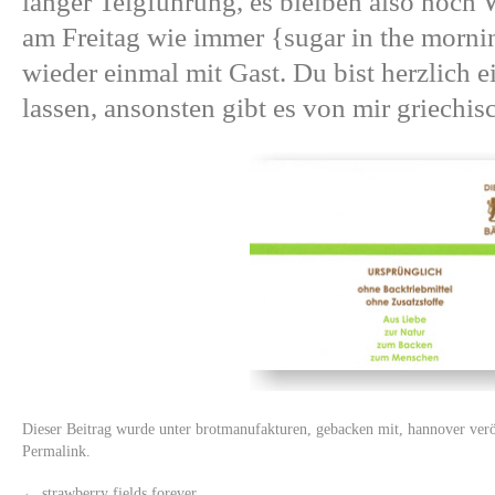
langer Teigführung, es bleiben also noc
am Freitag wie immer
{sugar in the morni
wieder einmal mit Gast. Du bist herzlich e
lassen, ansonsten gibt es von mir griechis
Dieser Beitrag wurde unter
brotmanufakturen
,
gebacken mit
,
hannover
verö
Permalink
.
←
strawberry fields forever.