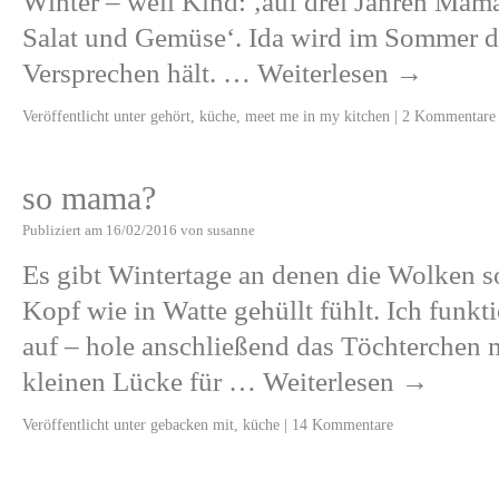
Winter – weil Kind: ‚auf drei Jahren Mam
Salat und Gemüse‘. Ida wird im Sommer dr
Versprechen hält. …
Weiterlesen
→
Veröffentlicht unter
gehört
,
küche
,
meet me in my kitchen
|
2 Kommentare
so mama?
Publiziert am
16/02/2016
von
susanne
Es gibt Wintertage an denen die Wolken so
Kopf wie in Watte gehüllt fühlt. Ich funkti
auf – hole anschließend das Töchterchen
kleinen Lücke für …
Weiterlesen
→
Veröffentlicht unter
gebacken mit
,
küche
|
14 Kommentare