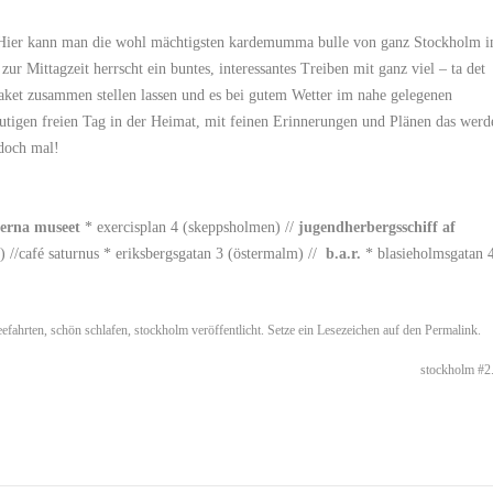
 Hier kann man die wohl mächtigsten kardemumma bulle von ganz Stockholm i
r Mittagzeit herrscht ein buntes, interessantes Treiben mit ganz viel – ta det
aket zusammen stellen lassen und es bei gutem Wetter im nahe gelegenen
tigen freien Tag in der Heimat, mit feinen Erinnerungen und Plänen das werd
 doch mal!
erna museet
* exercisplan 4 (skeppsholmen) //
jugendherbergsschiff af
//café saturnus * eriksbergsgatan 3 (östermalm) //
b.a.r.
* blasieholmsgatan 
eefahrten
,
schön schlafen
,
stockholm
veröffentlicht. Setze ein Lesezeichen auf den
Permalink
.
stockholm #2