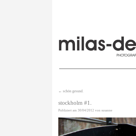
←
schön gesund.
stockholm #1.
Publiziert am
30/04/2012
von
susanne