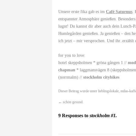
Unsere erste fika gab es im
Café Saturnus
.
entspannter Atmosphäre genießen. Besonders zu
lugnt! Du kannst dir aber auch dein Lunch-P
Humlegården genießen. Ja genießen – den heu
ich jetzt – mir versprochen. Und ihr..erzählt
for you to love:
hotel skeppsholmen * gröna gången 1 //
mod
chapman
* laggmansvägen 8 (skeppsholmen) 
(norrmalm) //
stockholm citybikes
Dieser Beitrag wurde unter
lieblingslokale
,
milas-kaff
←
schön gesund.
9 Responses to
stockholm #1.