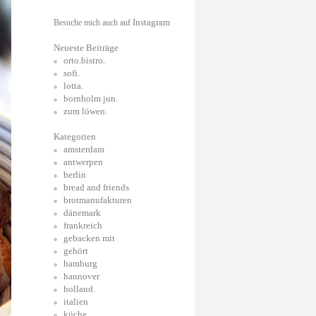
Instagram
Besuche mich auch auf
Neueste Beiträge
orto.bistro.
sofi.
lotta.
bornholm jun.
zum löwen.
Kategorien
amsterdam
antwerpen
berlin
bread and friends
brotmanufakturen
dänemark
frankreich
gebacken mit
gehört
hamburg
hannover
holland.
italien
küche