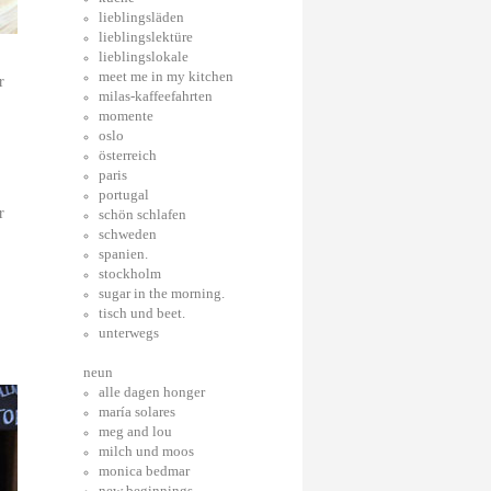
lieblingsläden
lieblingslektüre
lieblingslokale
meet me in my kitchen
r
milas-kaffeefahrten
momente
oslo
österreich
paris
portugal
r
schön schlafen
schweden
spanien.
stockholm
sugar in the morning.
tisch und beet.
unterwegs
neun
alle dagen honger
maría solares
meg and lou
milch und moos
monica bedmar
new beginnings