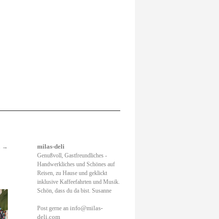
.
→
milas-deli
Genußvoll, Gastfreundliches -
Handwerkliches und Schönes auf
Reisen, zu Hause und geklickt
inklusive Kaffeefahrten und Musik.
Schön, dass du da bist. Susanne
info@milas-
Post gerne an
deli.com