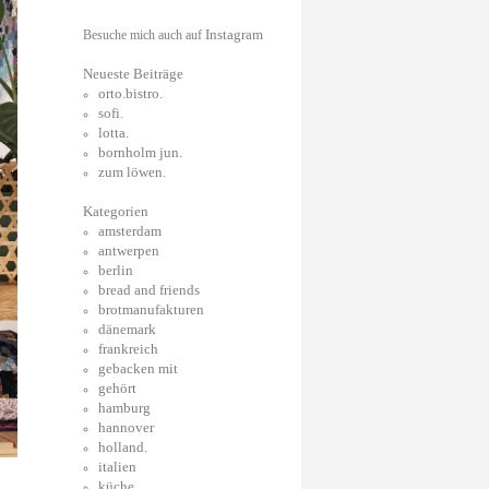
Instagram
Besuche mich auch auf
Neueste Beiträge
orto.bistro.
sofi.
lotta.
bornholm jun.
zum löwen.
Kategorien
amsterdam
antwerpen
berlin
bread and friends
brotmanufakturen
dänemark
frankreich
gebacken mit
gehört
hamburg
hannover
holland.
italien
küche