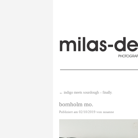
←
indigo meets sourdough – finally.
bornholm mo.
Publiziert am
02/10/2019
von
susanne