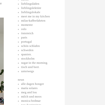
re
lieblingsläden
lieblingslektüre
lieblingslokale
meet me in my kitchen
milas-kaffeefahrten
momente
oslo
österreich
paris
portugal
schön schlafen
schweden
spanien.
stockholm
sugar in the morning.
tisch und beet.
unterwegs
neun
alle dagen honger
maría solares
meg and lou
milch und moos
monica bedmar
new beginnings