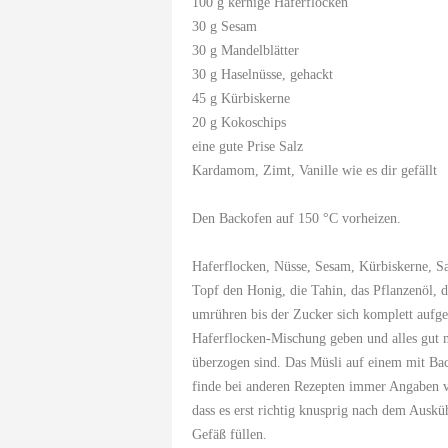
100 g kernige Haferflocken
30 g Sesam
30 g Mandelblätter
30 g Haselnüsse, gehackt
45 g Kürbiskerne
20 g Kokoschips
eine gute Prise Salz
Kardamom, Zimt, Vanille wie es dir gefällt
Den Backofen auf 150 °C vorheizen.
Haferflocken, Nüsse, Sesam, Kürbiskerne, S
Topf den Honig, die Tahin, das Pflanzenöl,
umrühren bis der Zucker sich komplett aufge
Haferflocken-Mischung geben und alles gut m
überzogen sind. Das Müsli auf einem mit Bac
finde bei anderen Rezepten immer Angaben 
dass es erst richtig knusprig nach dem Auskü
Gefäß füllen.