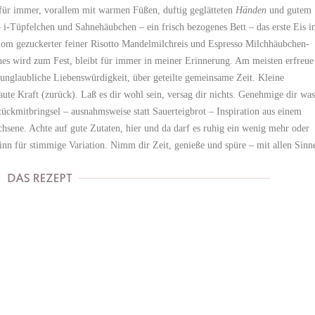
t für immer, vorallem mit warmen Füßen, duftig geglätteten
Händen
und gutem
i-Tüpfelchen und Sahnehäubchen – ein frisch bezogenes Bett – das erste Eis 
om gezuckerter feiner Risotto Mandelmilchreis und Espresso Milchhäubchen-
ches wird zum Fest, bleibt für immer in meiner Erinnerung. Am meisten erfreue
 unglaubliche Liebenswürdigkeit, über geteilte gemeinsame Zeit. Kleine
ute Kraft (zurück). Laß es dir wohl sein, versag dir nichts. Genehmige dir was
stückmitbringsel – ausnahmsweise statt Sauerteigbrot – Inspiration aus einem
hsene. Achte auf gute Zutaten, hier und da darf es ruhig ein wenig mehr oder
nn für stimmige Variation. Nimm dir Zeit, genieße und spüre – mit allen Sinn