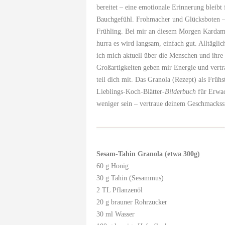
bereitet – eine emotionale Erinnerung bleib
Bauchgefühl. Frohmacher und Glücksboten – 
Frühling. Bei mir an diesem Morgen Kardam
hurra es wird langsam, einfach gut. Alltägli
ich mich aktuell über die Menschen und ihre
Großartigkeiten geben mir Energie und vertra
teil dich mit. Das Granola (Rezept) als Früh
Lieblings-Koch-Blätter-
Bilderbuch
für Erwac
weniger sein – vertraue deinem Geschmackssi
Sesam-Tahin Granola (etwa 300g)
60 g Honig
30 g Tahin (Sesammus)
2 TL Pflanzenöl
20 g brauner Rohrzucker
30 ml Wasser