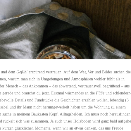
n und dem
Gefühl
erspürend vertrauen. Auf dem Weg Vor und Bilder suchen die
rnen, warum man sich in Umgebungen und Atmosphären wohler fühlt als in
s der Mensch – das Ankommen – das abwartend, vertrauensvoll begrüßend – aus
gerade und brauchst du jetzt. Erstmal wärmendes an die
Füße
und schlendern
bevolle Details und Fundstücke die Geschichten erzählen wollen, lebendig (3
er Isabel und ihr Mann nicht herumgewerkelt haben um die Wohnung zu einem
ch suche in meinem Baukasten Kopf. Alltagshelden. Ich muss noch herausfinden
und rückelt sich was zusammen. Ja auch unser Holzboden wird ganz bald aufgehel
iese kurzen glücklichen Momente, wenn wir an etwas denken, das uns Freude