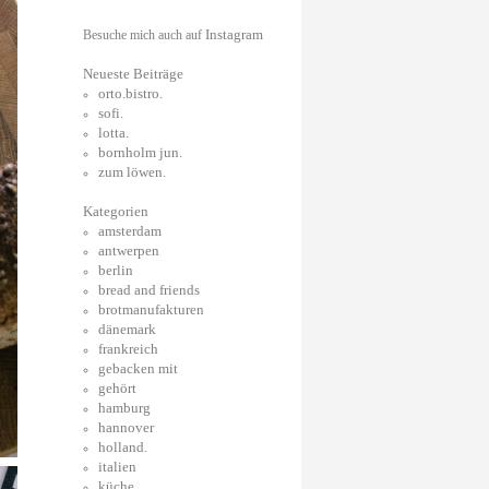
Instagram
Besuche mich auch auf
Neueste Beiträge
orto.bistro.
sofi.
lotta.
bornholm jun.
zum löwen.
Kategorien
amsterdam
antwerpen
berlin
bread and friends
brotmanufakturen
dänemark
frankreich
gebacken mit
gehört
hamburg
hannover
holland.
italien
küche