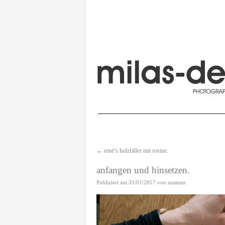
←
rené’s holzfäller mit rosine.
anfangen und hinsetzen.
Publiziert am
31/01/2017
von
susanne