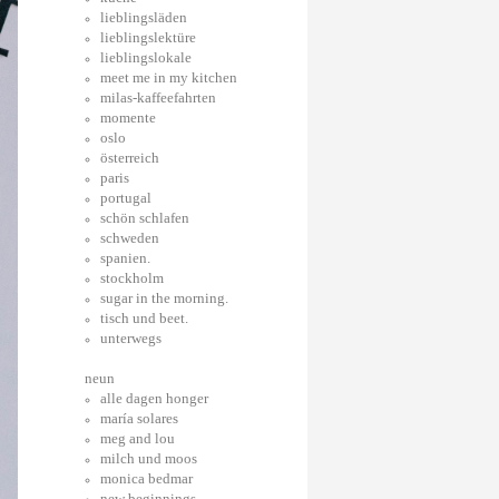
lieblingsläden
lieblingslektüre
lieblingslokale
meet me in my kitchen
milas-kaffeefahrten
momente
oslo
österreich
paris
portugal
schön schlafen
schweden
spanien.
stockholm
sugar in the morning.
tisch und beet.
unterwegs
neun
alle dagen honger
maría solares
meg and lou
milch und moos
monica bedmar
new beginnings