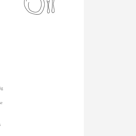
ig
se
s