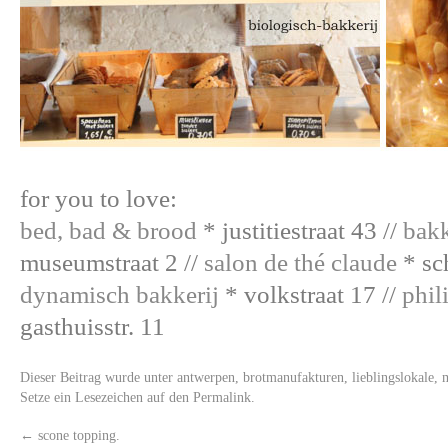
for you to love:
bed, bad & brood
* justitiestraat 43 //
bakk
museumstraat 2 //
salon de thé claude
* sch
dynamisch bakkerij
* volkstraat 17 //
phil
gasthuisstr. 11
Dieser Beitrag wurde unter
antwerpen
,
brotmanufakturen
,
lieblingslokale
,
m
Setze ein Lesezeichen auf den
Permalink
.
←
scone topping.