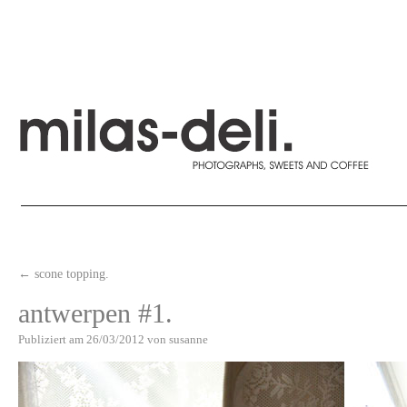
←
scone topping.
antwerpen #1.
Publiziert am
26/03/2012
von
susanne