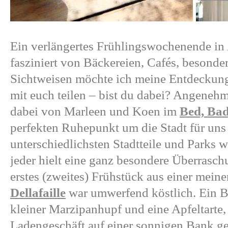
Ein verlängertes Frühlingswochenende in 
fasziniert von Bäckereien, Cafés, besond
Sichtweisen möchte ich meine Entdeckung
mit euch teilen – bist du dabei? Angeneh
dabei von Marleen und Koen im
Bed, Ba
perfekten Ruhepunkt um die Stadt für uns
unterschiedlichsten Stadtteile und Parks 
jeder hielt eine ganz besondere Überraschu
erstes (zweites) Frühstück aus einer mein
Dellafaille
war umwerfend köstlich. Ein B
kleiner Marzipanhupf und eine Apfeltart
Ladengeschäft auf einer sonnigen Bank g