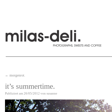
←
morgenrot.
it’s summertime.
Publiziert am
26/05/2012
von
susanne