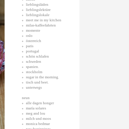
lieblingsläden
lieblingslektüre
lieblingslokale
meet me in my kitchen
milas-kaffeefahrten
momente
oslo
österreich
paris
portugal
schön schlafen
schweden
spanien.
stockholm
sugar in the morning.
tisch und beet.
unterwegs
neun
alle dagen honger
maría solares
meg and lou
milch und moos
monica bedmar
new beginnings