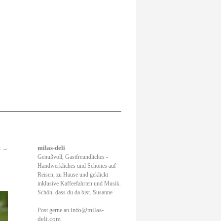
t
→
milas-deli
Genußvoll, Gastfreundliches -
Handwerkliches und Schönes auf
Reisen, zu Hause und geklickt
inklusive Kaffeefahrten und Musik.
Schön, dass du da bist. Susanne
info@milas-
Post gerne an
deli.com