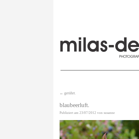
←
gerührt.
blaubeerluft.
Publiziert am
23/07/2012
von
susanne