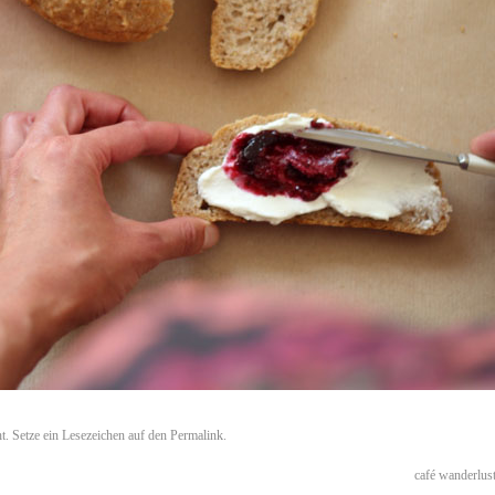
ht. Setze ein Lesezeichen auf den
Permalink
.
café wanderlus