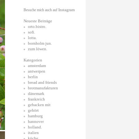
Instagram
Besuche mich auch auf
Neueste Beiträge
orto.bistro.
sofi.
lotta.
bornholm jun.
zum löwen.
Kategorien
amsterdam
antwerpen
berlin
bread and friends
brotmanufakturen
dänemark
frankreich
gebacken mit
gehört
hamburg
hannover
holland.
italien
küche