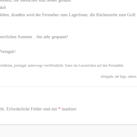
enießen, die Menschen sind besser gelaunt
nkel
leben, draußen wird der Fernseher zum Lagerfeuer, die Küchenzeile zum Grill
m herrlichen Sommer…bin sehr gespannt!
Portugal//
eefahrten
,
portugal
,
unterwegs
veröffentlicht. Setze ein Lesezeichen auf den
Permalink
.
obrigada..até logo..adeus
ht.
Erforderliche Felder sind mit
*
markiert