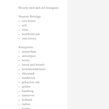
Instagram
Besuche mich auch auf
Neueste Beiträge
orto.bistro.
sofi.
lotta.
bornholm jun.
zum löwen.
Kategorien
amsterdam
antwerpen
berlin
bread and friends
brotmanufakturen
dänemark
frankreich
gebacken mit
gehört
hamburg
hannover
holland.
italien
küche