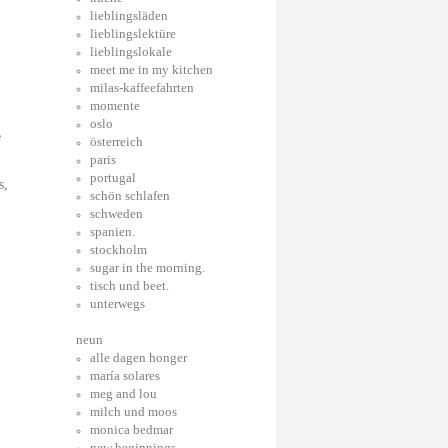
lieblingsläden
lieblingslektüre
lieblingslokale
meet me in my kitchen
milas-kaffeefahrten
momente
oslo
e
österreich
paris
portugal
s,
schön schlafen
schweden
spanien.
stockholm
sugar in the morning.
tisch und beet.
unterwegs
neun
alle dagen honger
maría solares
meg and lou
milch und moos
monica bedmar
new beginnings