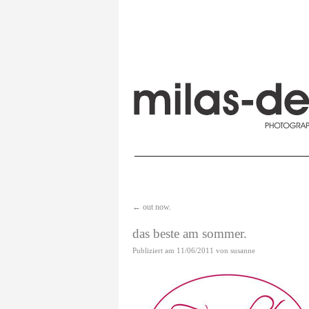
←
out now.
das beste am sommer.
Publiziert am
11/06/2011
von
susanne