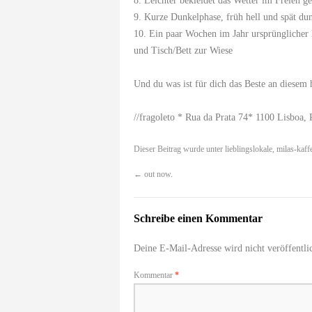
8. Leichter bekleidet das Wetter im Freien g
9. Kurze Dunkelphase, früh hell und spät du
10. Ein paar Wochen im Jahr ursprünglicher 
und Tisch/Bett zur Wiese
Und du was ist für dich das Beste an diese
//fragoleto * Rua da Prata 74* 1100 Lisboa, 
Dieser Beitrag wurde unter
lieblingslokale
,
milas-kaff
←
out now.
Schreibe einen Kommentar
Deine E-Mail-Adresse wird nicht veröffentlic
Kommentar
*