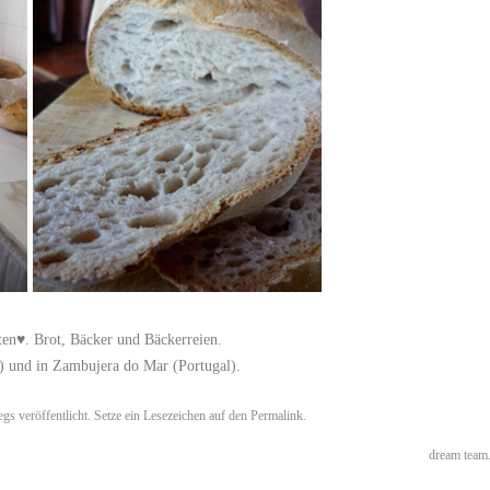
ten♥. Brot, Bäcker und Bäckerreien.
) und in Zambujera do Mar (Portugal).
egs
veröffentlicht. Setze ein Lesezeichen auf den
Permalink
.
dream team