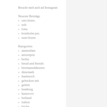
Instagram
Besuche mich auch auf
Neueste Beiträge
orto.bistro.
sofi.
lotta.
bornholm jun.
zum löwen.
Kategorien
amsterdam
antwerpen
berlin
bread and friends
brotmanufakturen
dänemark
frankreich
gebacken mit
gehört
hamburg
hannover
holland.
italien
küche