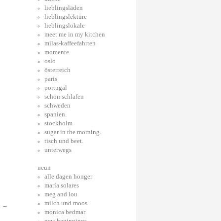
lieblingsläden
lieblingslektüre
lieblingslokale
meet me in my kitchen
milas-kaffeefahrten
momente
oslo
österreich
paris
portugal
schön schlafen
schweden
spanien.
stockholm
sugar in the morning.
tisch und beet.
unterwegs
neun
alle dagen honger
maría solares
meg and lou
milch und moos
.
→
monica bedmar
new beginnings