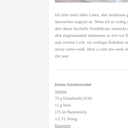
Ich liebe mein süßes Leben, aber mindesten 
dazwischen magisch an. Wenn ich so richtig e
aber dieser herzhafte Strudelkranz schmeck
dick eingemummelt mindestens so fein wie Bu
zum zweiten Licht, ein wohliges Keksdose auf
snowy winter-walk.
Have a calm new week wit
this year.
Kleine Kürbisstrudel
Vorteig
70 g Dinkelmehl (630)
15 g Hefe
135 ml Buttermilch
1/2 TL Honig
Hauptteig