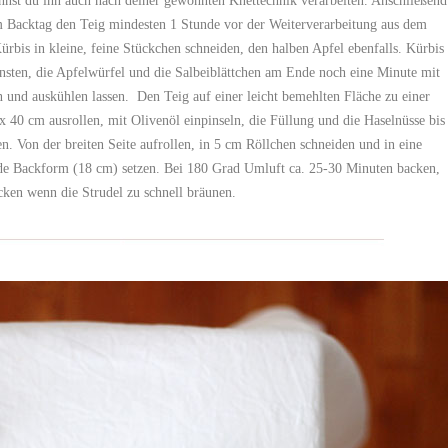
annst du ihn auch nach deiner gewohnten Knettechnik verarbeiten. Anschließend
 Backtag den Teig mindesten 1 Stunde vor der Weiterverarbeitung aus dem
rbis in kleine, feine Stückchen schneiden, den halben Apfel ebenfalls. Kürbis
nsten, die Apfelwürfel und die Salbeiblättchen am Ende noch eine Minute mit
 und auskühlen lassen. Den Teig auf einer leicht bemehlten Fläche zu einer
40 cm ausrollen, mit Olivenöl einpinseln, die Füllung und die Haselnüsse bis
. Von der breiten Seite aufrollen, in 5 cm Röllchen schneiden und in eine
nde Backform (18 cm) setzen. Bei 180 Grad Umluft ca. 25-30 Minuten backen,
cken wenn die Strudel zu schnell bräunen.