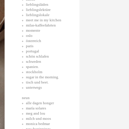
lieblingsläden
lieblingslektüre
lieblingslokale
meet me in my kitchen
milas-kaffeefahrten
momente
oslo
österreich
paris
portugal
schön schlafen
schweden
spanien.
stockholm
sugar in the morning.
tisch und beet.
unterwegs
neun
alle dagen honger
maría solares
meg and lou
milch und moos
monica bedmar
new beginnings