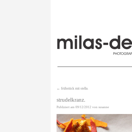
←
frühstück mit stella.
strudelkranz.
Publiziert am
09/12/2012
von
susanne