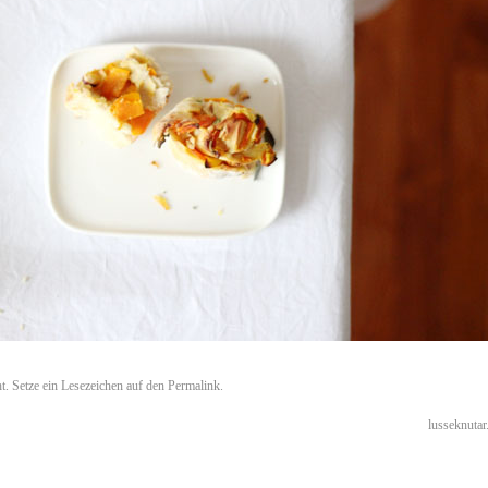
ht. Setze ein Lesezeichen auf den
Permalink
.
lusseknutar