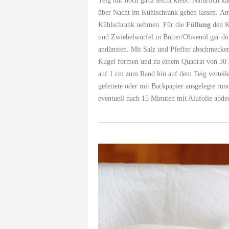
Teig nur noch ganz leicht klebt. Natürlich k
über Nacht im Kühlschrank gehen lassen. Am
Kühlschrank nehmen. Für die
Füllung
den Kü
und Zwiebelwürfel in Butter/Olivenöl gar dü
andünsten. Mit Salz und Pfeffer abschmecken
Kugel formen und zu einem Quadrat von 30 x 
auf 1 cm zum Rand hin auf dem Teig verteilen
gefettete oder mit Backpapier ausgelegte ru
eventuell nach 15 Minuten mit Alufolie abde