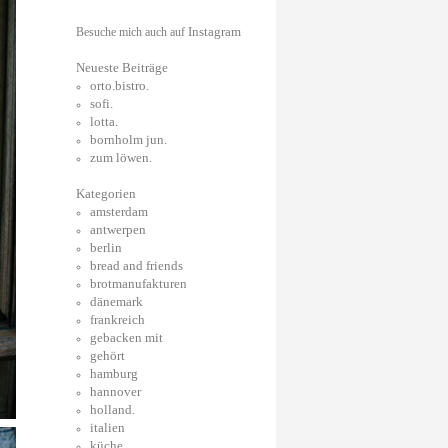
Instagram
Besuche mich auch auf
Neueste Beiträge
orto.bistro.
sofi.
lotta.
bornholm jun.
zum löwen.
Kategorien
amsterdam
antwerpen
berlin
bread and friends
brotmanufakturen
dänemark
frankreich
gebacken mit
gehört
hamburg
hannover
holland.
italien
küche