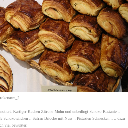
notiert. Kastiger Kuchen Zitrone-Mohn und unbedingt Schoko-Kastanie ::
e Schokoteilchen :: Safran Brioche mit Nuss :: Pistazien Schnecken :: .. dazu
ch viel bewußter.