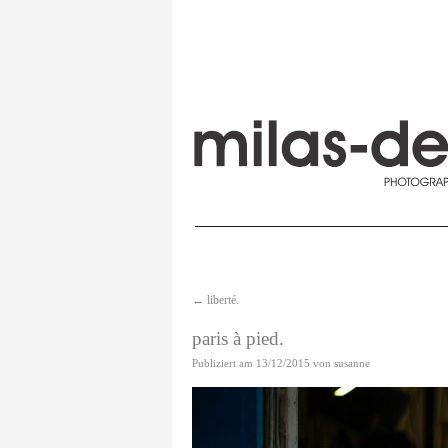
←
liberté.
paris à pied.
Publiziert am
13/12/2015
von
susanne