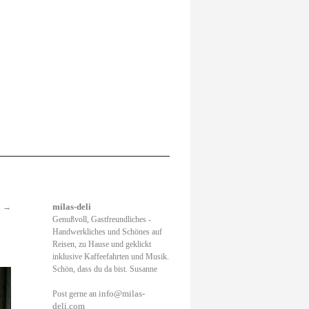
.
→
milas-deli
Genußvoll, Gastfreundliches -
Handwerkliches und Schönes auf
Reisen, zu Hause und geklickt
inklusive Kaffeefahrten und Musik.
Schön, dass du da bist. Susanne
info@milas-
Post gerne an
deli.com