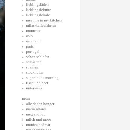
lieblingsläden
lieblingslektüre
lieblingslokale
meet me in my kitchen
milas-kaffeefahrten
momente
oslo
österreich
paris
portugal
schön schlafen
schweden
spanien.
stockholm
sugar in the morning.
tisch und beet.
unterwegs
neun
alle dagen honger
maría solares
meg and lou
milch und moos
monica bedmar
new beginnings