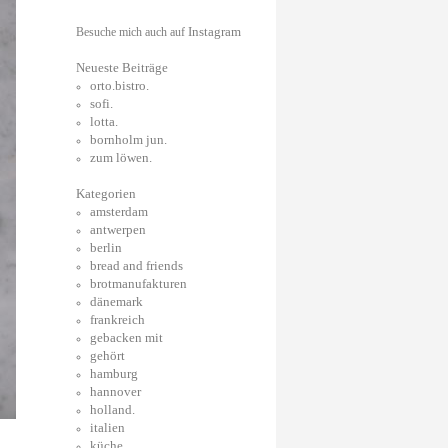
Instagram
Besuche mich auch auf
Neueste Beiträge
orto.bistro.
sofi.
lotta.
bornholm jun.
zum löwen.
Kategorien
amsterdam
antwerpen
berlin
bread and friends
brotmanufakturen
dänemark
frankreich
gebacken mit
gehört
hamburg
hannover
holland.
italien
küche