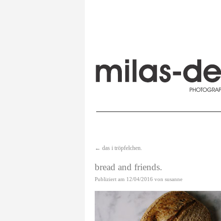
←
das i tröpfelchen.
bread and friends.
Publiziert am
12/04/2016
von
susanne