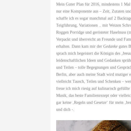
Mein Guter Plan für 2016, mindestens 1 Mal
nur eine Komponente aus – Zeit, Zutaten und 
schaffe ich es sogar manchmal auf 2 Backtag
Teigführung, Variationen .. mit Weizen Sch
Roggen Porridge und gerösteter Haselnuss (
Verpackt und überreicht an Freunde und Fami
erhalten. Dann kam mir der
Gedanke
gutes B
sprach mich begeistert die Königin des
‚brea
leidenschaftlichen Ideen und Gedanken sprüh
und Teilen – tolle Begegnungen und Gespräch
Berlin, aber auch meine Stadt wird mutiger e
vielleicht Tausch, Teilen und Schenken – wenn
freue ich mich riesig auf kulinarisch gefüll
Musik, das beste Familienrezept oder viellei
gar keine ‚Regeln und Gesetze‘ für mein ‚brea
und dich -.