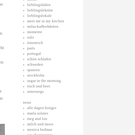
er
lieblingsläden
lieblingslektüre
lieblingslokale
meet me in my kitchen
milas-kaffeefahrten
momente
m.
oslo
österreich
cht
paris
portugal
schön schlafen
en
schweden
spanien.
stockholm
sugar in the morning.
tisch und beet.
e
unterwegs
te
neun
alle dagen honger
maría solares
meg and lou
milch und moos
monica bedmar
new beginnings