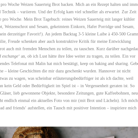
 pro Woche Weizen Sauerteig Brot backen. Mich an ein Rezept halten und imm
Technik – variieren. Und der Erfolg kam viel schneller als erwartet. Zur Zeit
e pro Woche. Mein Brot Tagebuch: reines Weizen Sauerteig mit langer kühler
rot, Weizenschrot und Sesam, gekeimtem Einkorn, Hafer Porridge und Sesam,
mein derzeitiger Favorit!). An jedem Backtag 3-5 kleine Laibe à 450-500 Gram
lie, Freude schenken aber auch konstruktive Kritik für meine Entwicklung
rot auch mit fremden Menschen zu teilen, zu tauschen. Kurz darüber nachgeda
d exchange‘
an, ob ich Lust hätte ihre Idee weiter zu tragen, zu teilen. Ein vor
endes Telefonat mit Malin hat mich bestätigt, keep on baking and sharing. Geb
e – kleine Geschichten die mir dazu geschenkt wurden. Hannover ist nicht
twas zu wagen, was scheinbar erläuterungsbedürftiger ist als ich dachte, weil
 kein Geld oder Bedürftigkeit im Spiel ist – in Vergessenheit geraten ist. So
te Gläser, lieb gewonnene Objekte, besondere Zeitungen, gute Kaffeebohnen, neu
cht endlich einmal ein aktuelles Foto von mir (mit Brot und Lächeln). Ich möch
d and friends‘ aufstellen, ein Tausch mit positiver Intention – inspiriere mich