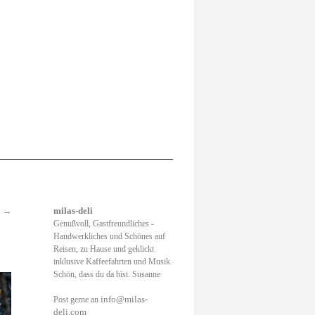
.
→
milas-deli
Genußvoll, Gastfreundliches -
Handwerkliches und Schönes auf
Reisen, zu Hause und geklickt
inklusive Kaffeefahrten und Musik.
Schön, dass du da bist. Susanne
info@milas-
Post gerne an
deli.com