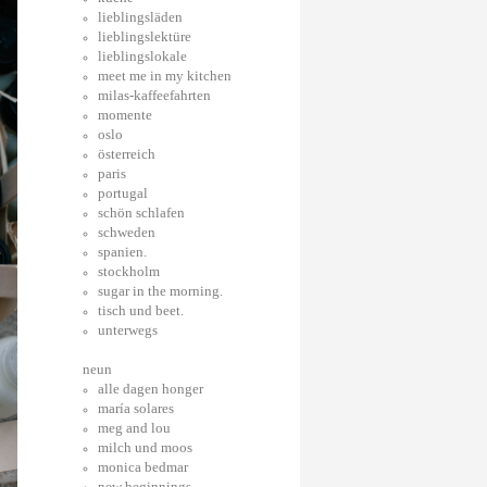
lieblingsläden
lieblingslektüre
lieblingslokale
meet me in my kitchen
milas-kaffeefahrten
momente
oslo
österreich
paris
portugal
schön schlafen
schweden
spanien.
stockholm
sugar in the morning.
tisch und beet.
unterwegs
neun
alle dagen honger
maría solares
meg and lou
milch und moos
monica bedmar
new beginnings