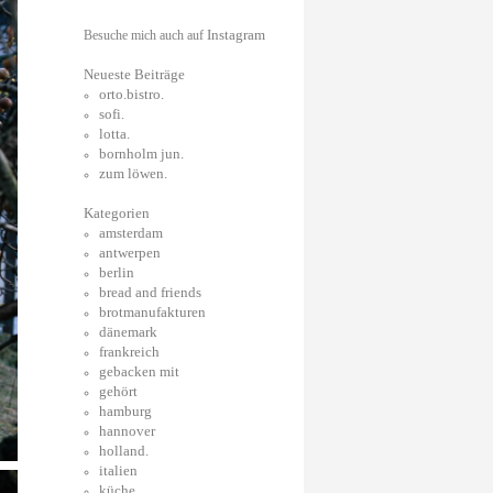
Instagram
Besuche mich auch auf
Neueste Beiträge
orto.bistro.
sofi.
lotta.
bornholm jun.
zum löwen.
Kategorien
amsterdam
antwerpen
berlin
bread and friends
brotmanufakturen
dänemark
frankreich
gebacken mit
gehört
hamburg
hannover
holland.
italien
küche