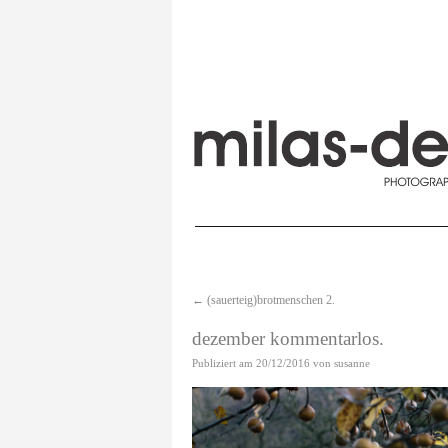
←
(sauerteig)brotmenschen 2.
dezember kommentarlos.
Publiziert am
20/12/2016
von
susanne