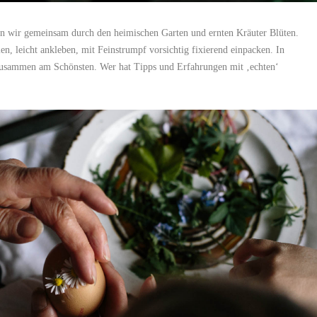
ern wir gemeinsam durch den heimischen Garten und ernten Kräuter Blüten.
n, leicht ankleben, mit Feinstrumpf vorsichtig fixierend einpacken. In
Zusammen am Schönsten. Wer hat Tipps und Erfahrungen mit ‚echten‘