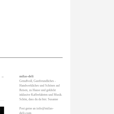
.
→
milas-deli
Genußvoll, Gastfreundliches -
Handwerkliches und Schönes auf
Reisen, zu Hause und geklickt
inklusive Kaffeefahrten und Musik.
Schön, dass du da bist. Susanne
info@milas-
Post gerne an
deli.com