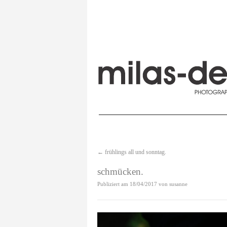
←
frühlings all und sonntag.
schmücken.
Publiziert am
18/04/2017
von
susanne