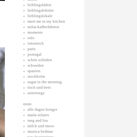
lieblingsläden
lieblingslektüre
lieblingslokale
meet me in my kitchen
milas-kaffeefahrten
momente
oslo
österreich
paris
portugal
schön schlafen
schweden
spanien.
stockholm
sugar in the morning.
tisch und beet.
unterwegs
neun
alle dagen honger
maría solares
meg and lou
milch und moos
monica bedmar
new beginnings