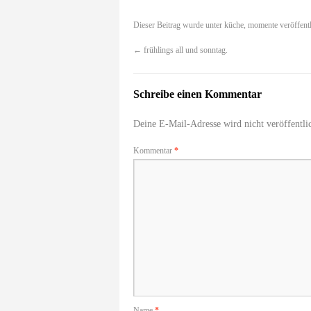
Dieser Beitrag wurde unter
küche
,
momente
veröffentl
←
frühlings all und sonntag.
Schreibe einen Kommentar
Deine E-Mail-Adresse wird nicht veröffentlic
Kommentar
*
Name
*