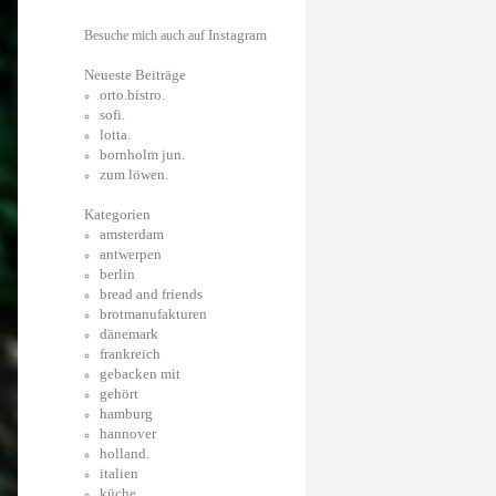
Instagram
Besuche mich auch auf
Neueste Beiträge
orto.bistro.
sofi.
lotta.
bornholm jun.
zum löwen.
Kategorien
amsterdam
antwerpen
berlin
bread and friends
brotmanufakturen
dänemark
frankreich
gebacken mit
gehört
hamburg
hannover
holland.
italien
küche