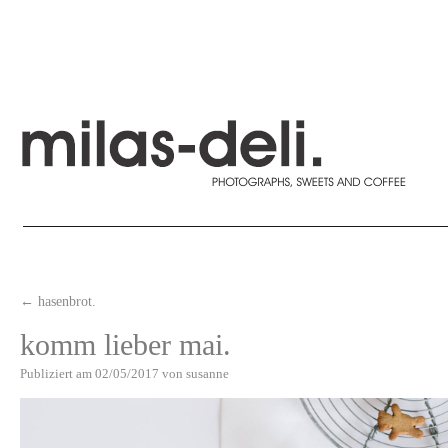
←
hasenbrot.
komm lieber mai.
Publiziert am
02/05/2017
von
susanne