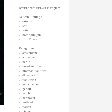
Instagram
Besuche mich auch auf
Neueste Beiträge
orto.bistro.
sofi.
lotta.
bornholm jun.
zum löwen.
Kategorien
amsterdam
antwerpen
berlin
bread and friends
brotmanufakturen
dänemark
frankreich
gebacken mit
gehört
hamburg
hannover
holland.
italien
küche