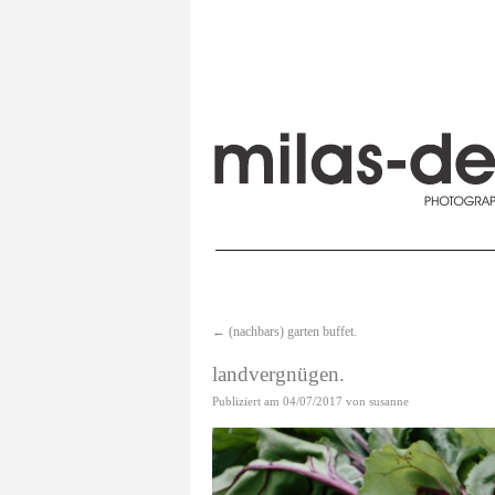
←
(nachbars) garten buffet.
landvergnügen.
Publiziert am
04/07/2017
von
susanne