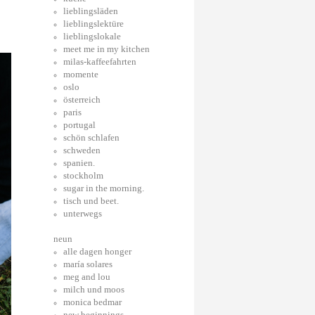
lieblingsläden
lieblingslektüre
lieblingslokale
meet me in my kitchen
milas-kaffeefahrten
momente
oslo
österreich
paris
portugal
schön schlafen
schweden
spanien.
stockholm
sugar in the morning.
tisch und beet.
unterwegs
neun
alle dagen honger
maría solares
meg and lou
milch und moos
monica bedmar
new beginnings