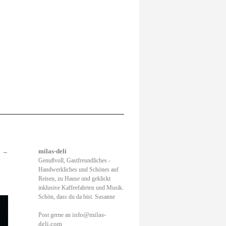
.
→
milas-deli
Genußvoll, Gastfreundliches -
Handwerkliches und Schönes auf
Reisen, zu Hause und geklickt
inklusive Kaffeefahrten und Musik.
Schön, dass du da bist. Susanne
info@milas-
Post gerne an
deli.com