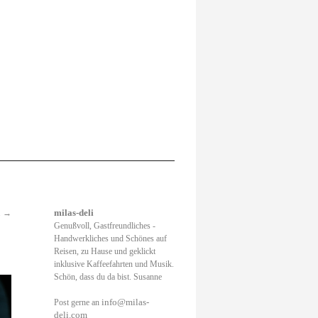
.
→
milas-deli
Genußvoll, Gastfreundliches -
Handwerkliches und Schönes auf
Reisen, zu Hause und geklickt
inklusive Kaffeefahrten und Musik.
Schön, dass du da bist. Susanne
info@milas-
Post gerne an
deli.com