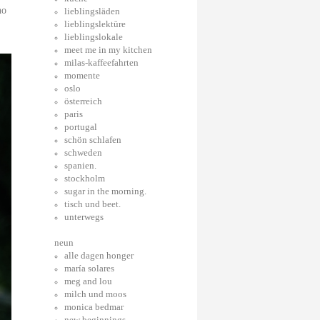
ho
lieblingsläden
lieblingslektüre
lieblingslokale
meet me in my kitchen
milas-kaffeefahrten
momente
oslo
österreich
paris
portugal
schön schlafen
schweden
spanien.
stockholm
sugar in the morning.
tisch und beet.
unterwegs
neun
alle dagen honger
maría solares
meg and lou
milch und moos
monica bedmar
new beginnings