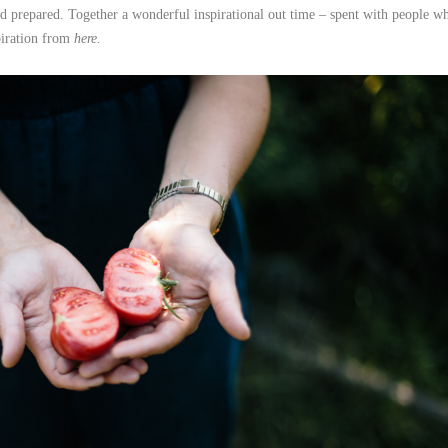
d prepared. Together a wonderful inspirational out time – spent with people w
piration from
here
.