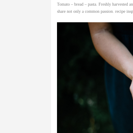
Tomato – bread – pasta. Freshly harvested an
share not only a common passion. recipe ins