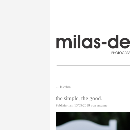
←
la cabra.
the simple, the good.
Publiziert am
13/09/2018
von
susanne