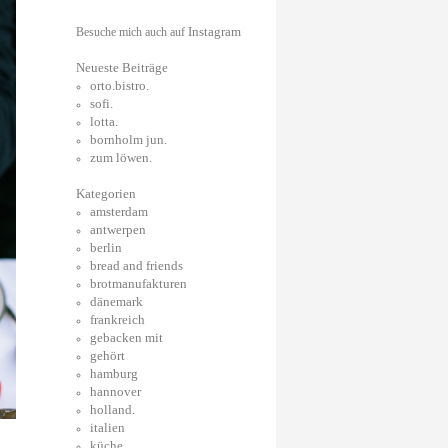
Instagram
Besuche mich auch auf
Neueste Beiträge
orto.bistro.
sofi.
lotta.
bornholm jun.
zum löwen.
Kategorien
amsterdam
antwerpen
berlin
bread and friends
brotmanufakturen
dänemark
frankreich
gebacken mit
gehört
hamburg
hannover
holland.
italien
küche