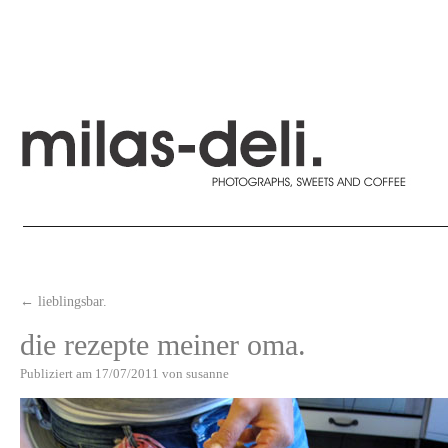
←
lieblingsbar.
die rezepte meiner oma.
Publiziert am
17/07/2011
von
susanne