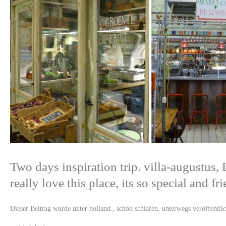
Two days inspiration trip.
villa-augustus
,
really love this place, its so special and fri
Dieser Beitrag wurde unter
holland.
,
schön schlafen
,
unterwegs
veröffentlic