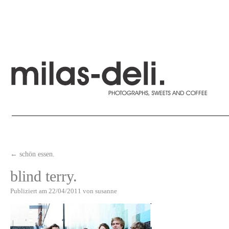
←
schön essen.
blind terry.
Publiziert am
22/04/2011
von
susanne