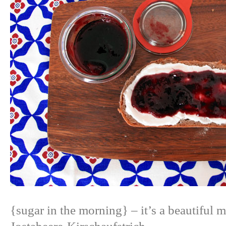
{sugar in the morning}
– it’s a beautiful 