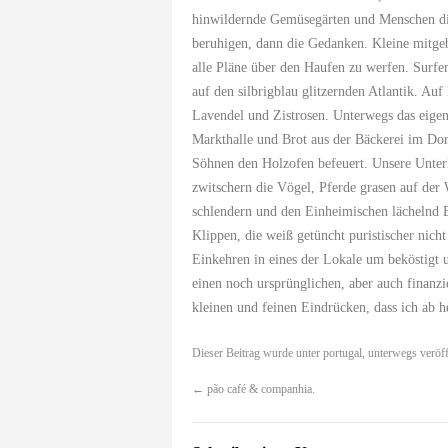
hinwildernde Gemüsegärten und Menschen die
beruhigen, dann die Gedanken. Kleine mitge
alle Pläne über den Haufen zu werfen. Surfe
auf den silbrigblau glitzernden Atlantik. A
Lavendel und Zistrosen. Unterwegs das eige
Markthalle und Brot aus der Bäckerei im Dor
Söhnen den Holzofen befeuert. Unsere Unter
zwitschern die Vögel, Pferde grasen auf der
schlendern und den Einheimischen lächelnd 
Klippen, die weiß getüncht puristischer nich
Einkehren in eines der Lokale um beköstigt 
einen noch ursprünglichen, aber auch finanzie
kleinen und feinen Eindrücken, dass ich ab h
Dieser Beitrag wurde unter
portugal
,
unterwegs
veröff
←
pão café & companhia.