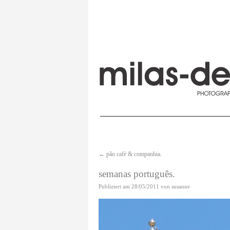
←
pão café & companhia.
semanas português.
Publiziert am
28/05/2011
von
susanne