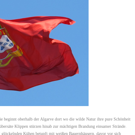
sie beginnt oberhalb der Algarve dort wo die wilde Natur ihre pure Schönheit
nübersäte Klippen stürzen hinab zur mächtigen Brandung einsamer Strände.
glöckelnden Kühen betupft mit weißen Bauernhäusern, davor vor sich