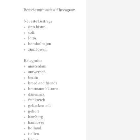
Instagram
Besuche mich auch auf
Neueste Beiträge
orto.bistro.
sofi.
lotta.
bornholm jun.
zum löwen.
Kategorien
amsterdam
antwerpen
berlin
bread and friends
brotmanufakturen
dänemark
frankreich
gebacken mit
gehört
hamburg
hannover
holland.
italien
küche