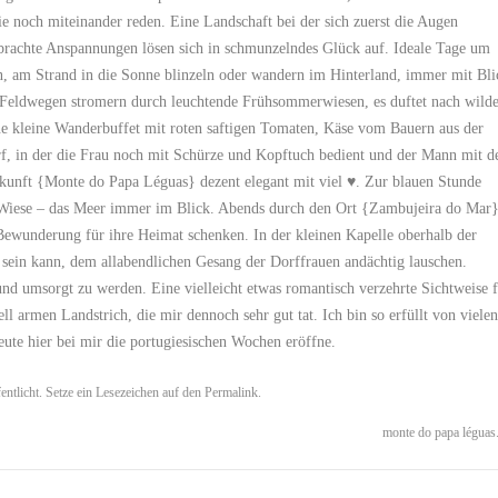
 noch miteinander reden. Eine Landschaft bei der sich zuerst die Augen
brachte Anspannungen lösen sich in schmunzelndes Glück auf. Ideale Tage um
n, am Strand in die Sonne blinzeln oder wandern im Hinterland, immer mit Bli
uf Feldwegen stromern durch leuchtende Frühsommerwiesen, es duftet nach wil
ne kleine Wanderbuffet mit roten saftigen Tomaten, Käse vom Bauern aus der
f, in der die Frau noch mit Schürze und Kopftuch bedient und der Mann mit d
kunft {
Monte do Papa Léguas
} dezent elegant mit viel ♥. Zur blauen Stunde
 Wiese – das Meer immer im Blick. Abends durch den Ort {
Zambujeira do Mar
Bewunderung für ihre Heimat schenken. In der kleinen Kapelle oberhalb der
t sein kann, dem allabendlichen Gesang der Dorffrauen andächtig lauschen.
und umsorgt zu werden. Eine vielleicht etwas romantisch verzehrte Sichtweise 
ll armen Landstrich, die mir dennoch sehr gut tat. Ich bin so erfüllt von vielen
eute hier bei mir die portugiesischen Wochen eröffne.
entlicht. Setze ein Lesezeichen auf den
Permalink
.
monte do papa léguas