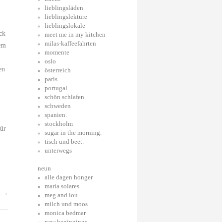
lieblingsläden
lieblingslektüre
lieblingslokale
ck
meet me in my kitchen
milas-kaffeefahrten
dem
momente
oslo
en
österreich
paris
portugal
}
schön schlafen
schweden
spanien.
stockholm
für
sugar in the morning.
tisch und beet.
unterwegs
neun
alle dagen honger
maría solares
.
→
meg and lou
milch und moos
monica bedmar
new beginnings