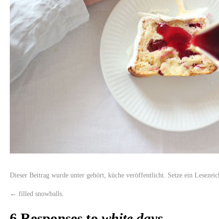
Dieser Beitrag wurde unter
gehört
,
küche
veröffentlicht. Setze ein Lesezei
←
filled snowballs.
6 Responses to
white days.