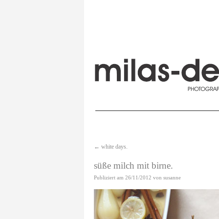
←
white days.
süße milch mit birne.
Publiziert am
26/11/2012
von
susanne