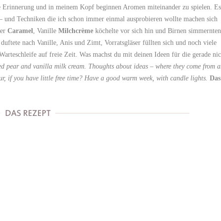
ine Erinnerung und in meinem Kopf beginnen Aromen miteinander zu spielen. Es
 – und Techniken die ich schon immer einmal ausprobieren wollte machen sich
ßer
Caramel
, Vanille
Milchcrème
köchelte vor sich hin und Birnen simmernten
uftete nach Vanille, Anis und Zimt, Vorratsgläser füllten sich und noch viele
Warteschleife auf freie Zeit. Was machst du mit deinen Ideen für die gerade nic
hed pear and vanilla milk cream. Thoughts about ideas – where they come from 
r, if you have little free time?
Have a good warm week, with candle lights.
Das