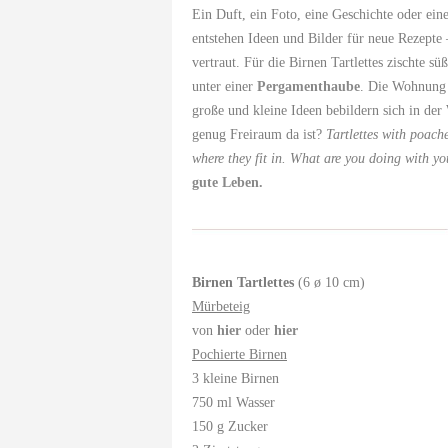
Ein Duft, ein Foto, eine Geschichte oder e
entstehen Ideen und Bilder für neue Rezepte
vertraut. Für die Birnen Tartlettes zischte sü
unter einer
Pergamenthaube
. Die Wohnung d
große und kleine Ideen bebildern sich in der 
genug Freiraum da ist?
Tartlettes with poac
where they fit in. What are you doing with you
gute Leben.
Birnen Tartlettes
(6 ø 10 cm)
Mürbeteig
von
hier
oder
hier
Pochierte Birnen
3 kleine Birnen
750 ml Wasser
150 g Zucker