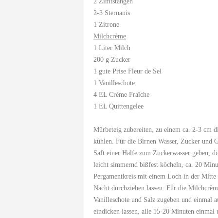
2 Zimtstangen
2-3 Sternanis
1 Zitrone
Milchcrème
1 Liter Milch
200 g Zucker
1 gute Prise Fleur de Sel
1 Vanilleschote
4 EL Crème Fraîche
1 EL Quittengelee
Mürbeteig zubereiten, zu einem ca. 2-3 cm d
kühlen. Für die Birnen Wasser, Zucker und Ge
Saft einer Hälfe zum Zuckerwasser geben, di
leicht simmernd bißfest köcheln, ca. 20 Minu
Pergamentkreis mit einem Loch in der Mitte
Nacht durchziehen lassen. Für die Milchcrème
Vanilleschote und Salz zugeben und einmal 
eindicken lassen, alle 15-20 Minuten einmal