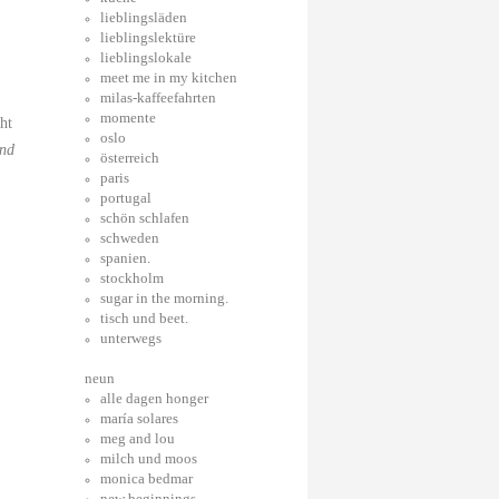
lieblingsläden
lieblingslektüre
lieblingslokale
meet me in my kitchen
milas-kaffeefahrten
momente
ht
oslo
and
österreich
paris
portugal
schön schlafen
schweden
spanien.
stockholm
sugar in the morning.
tisch und beet.
unterwegs
neun
alle dagen honger
maría solares
meg and lou
milch und moos
monica bedmar
new beginnings