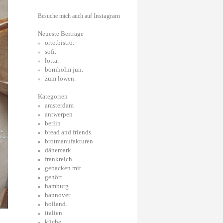
Instagram
Besuche mich auch auf
Neueste Beiträge
orto.bistro.
sofi.
lotta.
bornholm jun.
zum löwen.
Kategorien
amsterdam
antwerpen
berlin
bread and friends
brotmanufakturen
dänemark
frankreich
gebacken mit
gehört
hamburg
hannover
holland.
italien
küche